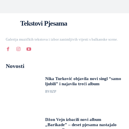
Tekstovi Pjesama
Galerija muzičkih tekstova i izbor zanimljivih vijesti s balkanske scene.
Novosti
Nika Turković objavila novi singl “samo
ljubili” i najavila treći album
BV8ZP
Džon Vejn izbacili novi album
„Barikade” – deset pjesama nastajalo