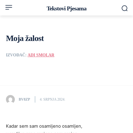
Tekstovi Pjesama
Moja žalost
IZVOĐAČ:
ADI SMOLAR
BV8ZP
4. SRPNJA 2024.
Kadar sem sam osamljeno osamljen,