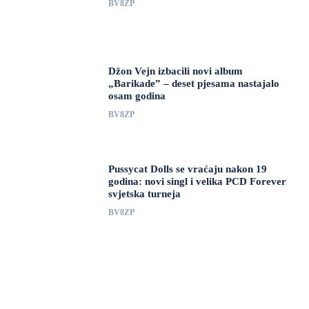
BV8ZP
Džon Vejn izbacili novi album
„Barikade” – deset pjesama nastajalo
osam godina
BV8ZP
Pussycat Dolls se vraćaju nakon 19
godina: novi singl i velika PCD Forever
svjetska turneja
BV8ZP