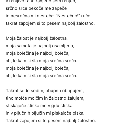
v ranljivo rano ranjeno sem ranjen,
srčno srce pekoče me zapeče
in nesrečna mi nesreča: “Nesrečno!” reče,
takrat zapojem si to pesem najbolj žalostno.
Moja žalost je najbolj žalostna,
moja samota je najbolj osamljena,
moja bolečina je najbolj boleča,
ah, le kam si šla moja srečna sreča.
moja bolečina je najbolj boleča,
ah, le kam si šla moja srečna sreča.
Takrat sede sedim, obupno obupujem,
tiho molče molčim in žalostno žalujem,
stiskajoče stiska me v grlu stiska
in v pljučnih pljučih mi piskajoče piska.
Takrat zapojem si to pesem najbolj žalostno.