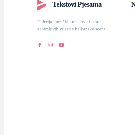
Tekstovi Pjesama
N
Galerija muzičkih tekstova i izbor
zanimljivih vijesti s balkanske scene.