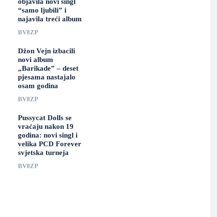
objavila novi singl
“samo ljubili” i
najavila treći album
BV8ZP
Džon Vejn izbacili
novi album
„Barikade” – deset
pjesama nastajalo
osam godina
BV8ZP
Pussycat Dolls se
vraćaju nakon 19
godina: novi singl i
velika PCD Forever
svjetska turneja
BV8ZP