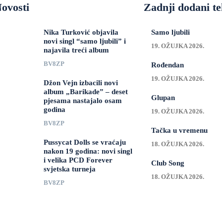
ovosti
Zadnji dodani te
Nika Turković objavila
Samo ljubili
novi singl “samo ljubili” i
19. OŽUJKA 2026.
najavila treći album
BV8ZP
Rođendan
19. OŽUJKA 2026.
Džon Vejn izbacili novi
album „Barikade” – deset
Glupan
pjesama nastajalo osam
godina
19. OŽUJKA 2026.
BV8ZP
Tačka u vremenu
Pussycat Dolls se vraćaju
18. OŽUJKA 2026.
nakon 19 godina: novi singl
i velika PCD Forever
Club Song
svjetska turneja
18. OŽUJKA 2026.
BV8ZP