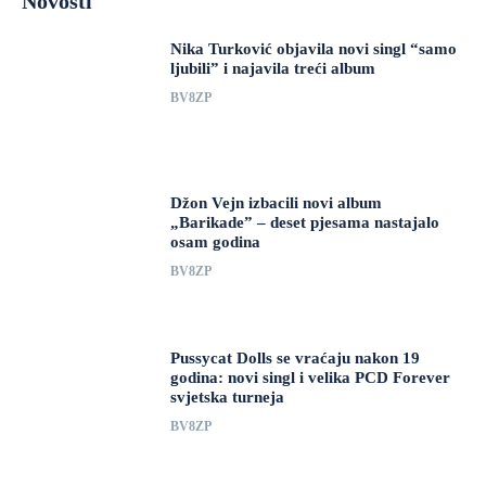
Novosti
Nika Turković objavila novi singl “samo
ljubili” i najavila treći album
BV8ZP
Džon Vejn izbacili novi album
„Barikade” – deset pjesama nastajalo
osam godina
BV8ZP
Pussycat Dolls se vraćaju nakon 19
godina: novi singl i velika PCD Forever
svjetska turneja
BV8ZP