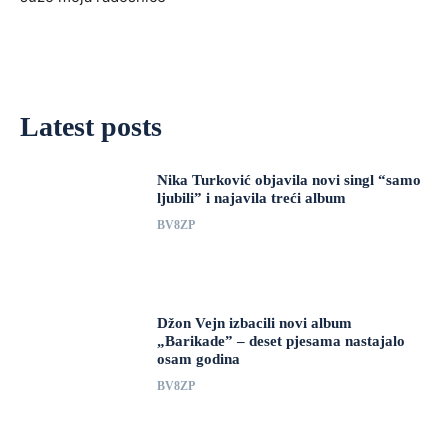
Latest posts
Nika Turković objavila novi singl “samo
ljubili” i najavila treći album
BV8ZP
Džon Vejn izbacili novi album
„Barikade” – deset pjesama nastajalo
osam godina
BV8ZP