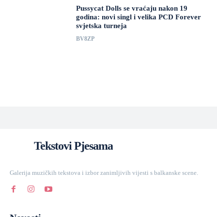
Pussycat Dolls se vraćaju nakon 19
godina: novi singl i velika PCD Forever
svjetska turneja
BV8ZP
Tekstovi Pjesama
Galerija muzičkih tekstova i izbor zanimljivih vijesti s balkanske scene.