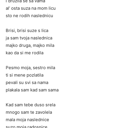
i druzila se sa vama
al’ osta suza na mom licu
sto ne rodih naslednicu
Brisi, brisi suze s lica
ja sam tvoja naslednica
majko druga, majko mila
kao da si me rodila
Pesmo moja, sestro mila
ti si mene pozlatila
pevali su svi sa nama
plakala sam kad sam sama
Kad sam tebe duso srela
mnogo sam te zavolela
mala moja naslednice
suzo moja radosnice