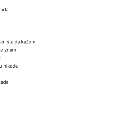
kada
am šta da kažem
sve znam
i
u nikada
kada