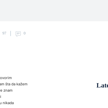
97
0
govorim
Late
am šta da kažem
sve znam
i
u nikada