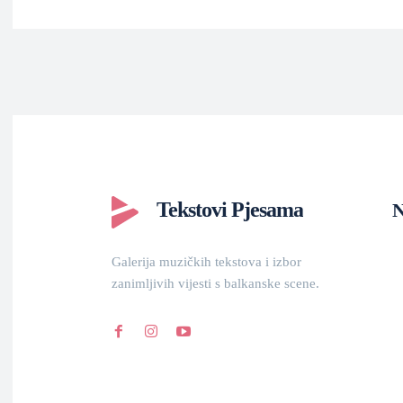
Tekstovi Pjesama
N
Galerija muzičkih tekstova i izbor
zanimljivih vijesti s balkanske scene.