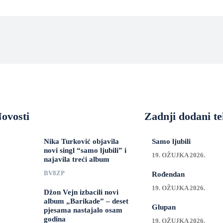
ovosti
Zadnji dodani te
Nika Turković objavila
Samo ljubili
novi singl “samo ljubili” i
19. OŽUJKA 2026.
najavila treći album
BV8ZP
Rođendan
19. OŽUJKA 2026.
Džon Vejn izbacili novi
album „Barikade” – deset
Glupan
pjesama nastajalo osam
godina
19. OŽUJKA 2026.