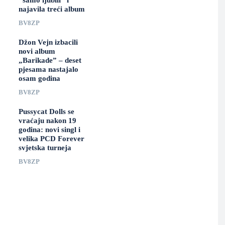
“samo ljubili” i
najavila treći album
BV8ZP
Džon Vejn izbacili
novi album
„Barikade” – deset
pjesama nastajalo
osam godina
BV8ZP
Pussycat Dolls se
vraćaju nakon 19
godina: novi singl i
velika PCD Forever
svjetska turneja
BV8ZP