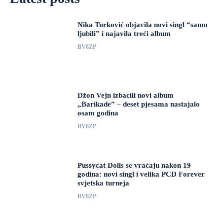
Nika Turković objavila novi singl “samo
ljubili” i najavila treći album
BV8ZP
Džon Vejn izbacili novi album
„Barikade” – deset pjesama nastajalo
osam godina
BV8ZP
Pussycat Dolls se vraćaju nakon 19
godina: novi singl i velika PCD Forever
svjetska turneja
BV8ZP