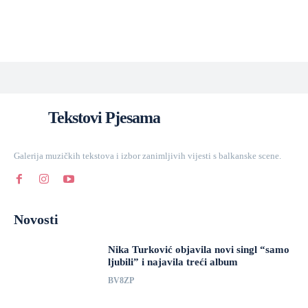
Tekstovi Pjesama
Galerija muzičkih tekstova i izbor zanimljivih vijesti s balkanske scene.
Novosti
Nika Turković objavila novi singl “samo
ljubili” i najavila treći album
BV8ZP