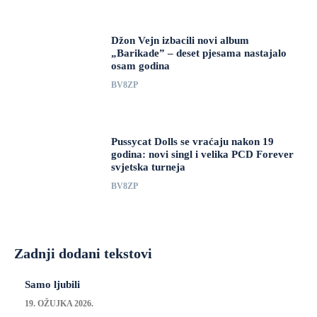
Džon Vejn izbacili novi album
„Barikade” – deset pjesama nastajalo
osam godina
BV8ZP
Pussycat Dolls se vraćaju nakon 19
godina: novi singl i velika PCD Forever
svjetska turneja
BV8ZP
Zadnji dodani tekstovi
Samo ljubili
19. OŽUJKA 2026.