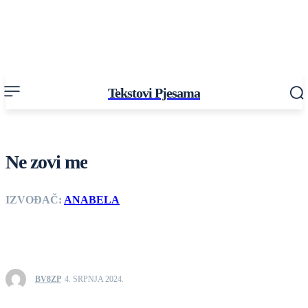
Tekstovi Pjesama
Ne zovi me
IZVOĐAČ:
ANABELA
BV8ZP
4. SRPNJA 2024.