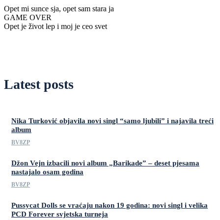
Opet mi sunce sja, opet sam stara ja
GAME OVER
Opet je život lep i moj je ceo svet
Latest posts
Nika Turković objavila novi singl “samo ljubili” i najavila treći
album
BV8ZP
Džon Vejn izbacili novi album „Barikade” – deset pjesama
nastajalo osam godina
BV8ZP
Pussycat Dolls se vraćaju nakon 19 godina: novi singl i velika
PCD Forever svjetska turneja