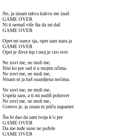
Ne, ja nisam takva kakvu me znaš
GAME OVER
Ni ti nemaš više šta da mi daš
GAME OVER
Opet mi sunce sja, opet sam stara ja
GAME OVER
Opet je život lep i moj je ceo svet
Ne zovi me, ne moli me,
Nisi ko pre sad ti u mojim očima.
Ne zovi me, ne moli me,
Nisam ni ja baš usamljena noćima.
Ne zovi me, ne moli me,
Uspela sam, a ti mi nudiš polusvet
Ne zovi me, ne moli me,
Gotovo je, ja znam tu priču napamet
Šta bi dao da sam tvoja k’o pre
GAME OVER
Da me tuđe usne ne požele
GAME OVER