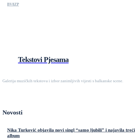
BV8ZP
Tekstovi Pjesama
Galerija muzičkih tekstova i izbor zanimljivih vijesti s balkanske scene.
Novosti
Nika Turković objavila novi singl “samo ljubili” i najavila treći
album