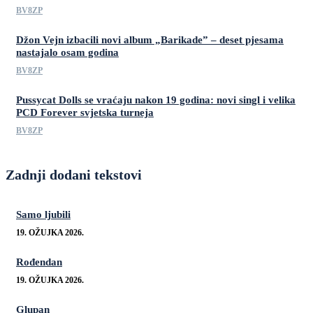
BV8ZP
Džon Vejn izbacili novi album „Barikade” – deset pjesama
nastajalo osam godina
BV8ZP
Pussycat Dolls se vraćaju nakon 19 godina: novi singl i velika
PCD Forever svjetska turneja
BV8ZP
Zadnji dodani tekstovi
Samo ljubili
19. OŽUJKA 2026.
Rođendan
19. OŽUJKA 2026.
Glupan