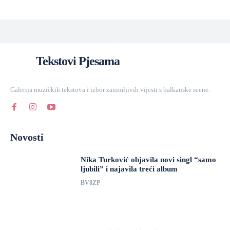
Tekstovi Pjesama
Galerija muzičkih tekstova i izbor zanimljivih vijesti s balkanske scene.
Novosti
Nika Turković objavila novi singl “samo
ljubili” i najavila treći album
BV8ZP