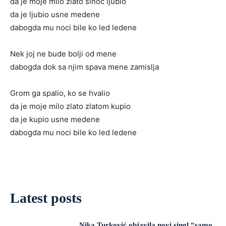
da je moje milo zlato sinoc ljubio
da je ljubio usne medene
dabogda mu noci bile ko led ledene
Nek joj ne bude bolji od mene
dabogda dok sa njim spava mene zamislja
Grom ga spalio, ko se hvalio
da je moje milo zlato zlatom kupio
da je kupio usne medene
dabogda mu noci bile ko led ledene
Latest posts
Nika Turković objavila novi singl “samo