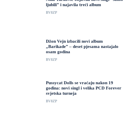
ljubili” i najavila treći album
BV8ZP
Džon Vejn izbacili novi album
„Barikade” – deset pjesama nastajalo
osam godina
BV8ZP
Pussycat Dolls se vraćaju nakon 19
godina: novi singl i velika PCD Forever
svjetska turneja
BV8ZP