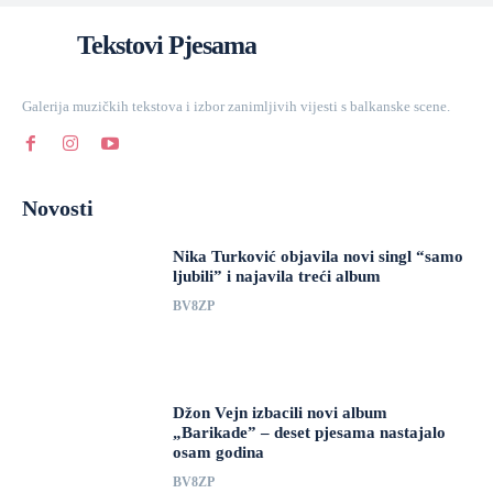
Tekstovi Pjesama
Galerija muzičkih tekstova i izbor zanimljivih vijesti s balkanske scene.
Novosti
Nika Turković objavila novi singl “samo
ljubili” i najavila treći album
BV8ZP
Džon Vejn izbacili novi album
„Barikade” – deset pjesama nastajalo
osam godina
BV8ZP