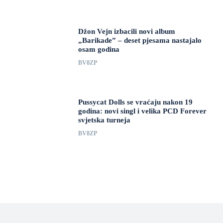
Džon Vejn izbacili novi album
„Barikade” – deset pjesama nastajalo
osam godina
BV8ZP
Pussycat Dolls se vraćaju nakon 19
godina: novi singl i velika PCD Forever
svjetska turneja
BV8ZP