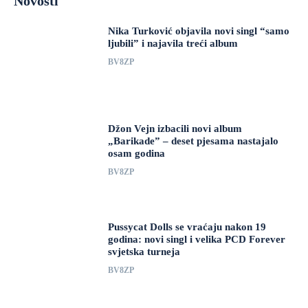
Novosti
Nika Turković objavila novi singl “samo
ljubili” i najavila treći album
BV8ZP
Džon Vejn izbacili novi album
„Barikade” – deset pjesama nastajalo
osam godina
BV8ZP
Pussycat Dolls se vraćaju nakon 19
godina: novi singl i velika PCD Forever
svjetska turneja
BV8ZP