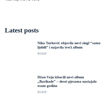
Latest posts
Nika Turković objavila novi singl “samo
ljubili” i najavila treći album
BV8ZP
Džon Vejn izbacili novi album
„Barikade” – deset pjesama nastajalo
osam godina
BV8ZP