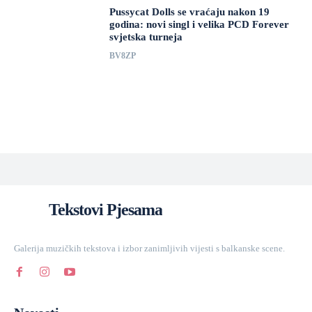
Pussycat Dolls se vraćaju nakon 19
godina: novi singl i velika PCD Forever
svjetska turneja
BV8ZP
Tekstovi Pjesama
Galerija muzičkih tekstova i izbor zanimljivih vijesti s balkanske scene.