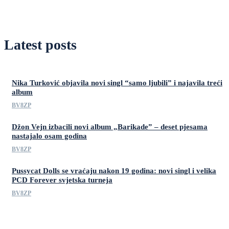
Latest posts
Nika Turković objavila novi singl “samo ljubili” i najavila treći
album
BV8ZP
Džon Vejn izbacili novi album „Barikade” – deset pjesama
nastajalo osam godina
BV8ZP
Pussycat Dolls se vraćaju nakon 19 godina: novi singl i velika
PCD Forever svjetska turneja
BV8ZP