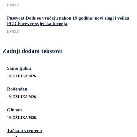
BV8ZP
Pussycat Dolls se vraćaju nakon 19 godina: novi singl i velika
PCD Forever svjetska turneja
BV8ZP
Zadnji dodani tekstovi
Samo ljubili
19. OŽUJKA 2026.
Rođendan
19. OŽUJKA 2026.
Glupan
19. OŽUJKA 2026.
Tačka u vremenu