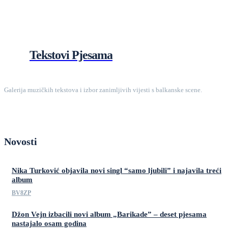
Tekstovi Pjesama
Galerija muzičkih tekstova i izbor zanimljivih vijesti s balkanske scene.
Novosti
Nika Turković objavila novi singl “samo ljubili” i najavila treći
album
BV8ZP
Džon Vejn izbacili novi album „Barikade” – deset pjesama
nastajalo osam godina