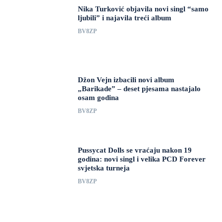
Nika Turković objavila novi singl “samo
ljubili” i najavila treći album
BV8ZP
Džon Vejn izbacili novi album
„Barikade” – deset pjesama nastajalo
osam godina
BV8ZP
Pussycat Dolls se vraćaju nakon 19
godina: novi singl i velika PCD Forever
svjetska turneja
BV8ZP