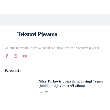
Tekstovi Pjesama
Galerija muzičkih tekstova i izbor zanimljivih vijesti s balkanske scene.
Novosti
Nika Turković objavila novi singl “samo
ljubili” i najavila treći album
BV8ZP