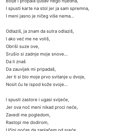
Bolje i propala ljubav nego nijedna,
I spusti karte na stol jer ja sam spremna,
I meni jasno je ničeg više nema…
Odlaziš, ja znam da sutra odlaziš,
I ako već me ne voliš,
Obriši suze ove,
Srušio si zadnje moje snove…
Da li znaš
Da zauvijek mi pripadaš,
Jer ti si bio moje prvo svitanje u dvoje,
Nosit ću te ispod kože svoje…
I spusti zastore i ugasi svijeće,
Jer ova noć meni nikad proci neće,
Zavedi me pogledom,
Rastopi me dodirom,
Učini noćas da zaplačem od sreće,