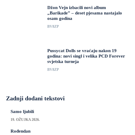
Džon Vejn izbacili novi album
„Barikade” – deset pjesama nastajalo
osam godina
BV8ZP
Pussycat Dolls se vraćaju nakon 19
godina: novi singl i velika PCD Forever
svjetska turneja
BV8ZP
Zadnji dodani tekstovi
Samo ljubili
19. OŽUJKA 2026.
Rođendan