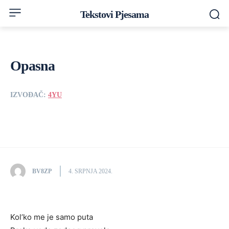
Tekstovi Pjesama
Opasna
IZVOĐAČ:
4YU
BV8ZP
4. SRPNJA 2024.
Kol’ko me je samo puta