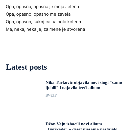
Opa, opasna, opasna je moja Jelena
Opa, opasno, opasno me zavela
Opa, opasna, suknjica na pola kolena
Ma, neka, neka je, za mene je stvorena
Latest posts
Nika Turković objavila novi singl “samo
ljubili” i najavila treći album
BV8ZP
Džon Vejn izbacili novi album
„Barikade” – deset pjesama nastajalo