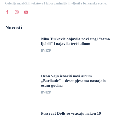
Galerija muzičkih tekstova i izbor zanimljivih vijesti s balkanske scene.
Novosti
Nika Turković objavila novi singl “samo
ljubili” i najavila treći album
BV8ZP
Džon Vejn izbacili novi album
„Barikade” – deset pjesama nastajalo
osam godina
BV8ZP
Pussycat Dolls se vraćaju nakon 19