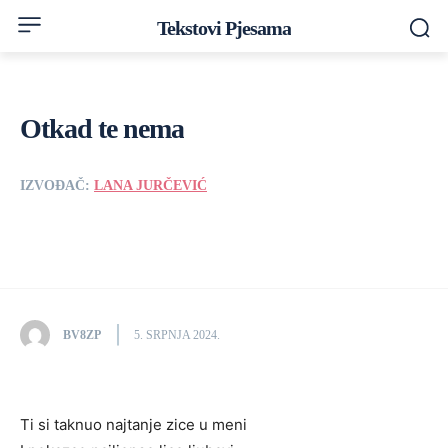
Tekstovi Pjesama
Otkad te nema
IZVOĐAČ:
LANA JURČEVIĆ
BV8ZP
5. SRPNJA 2024.
Ti si taknuo najtanje zice u meni