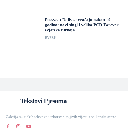
Pussycat Dolls se vraćaju nakon 19
godina: novi singl i velika PCD Forever
svjetska turneja
BV8ZP
Tekstovi Pjesama
Galerija muzičkih tekstova i izbor zanimljivih vijesti s balkanske scene.