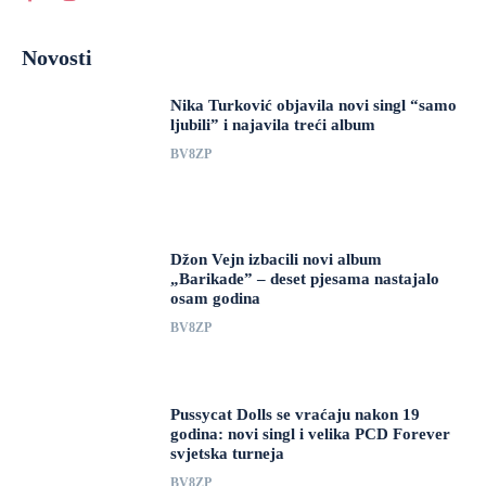
Novosti
Nika Turković objavila novi singl “samo
ljubili” i najavila treći album
BV8ZP
Džon Vejn izbacili novi album
„Barikade” – deset pjesama nastajalo
osam godina
BV8ZP
Pussycat Dolls se vraćaju nakon 19
godina: novi singl i velika PCD Forever
svjetska turneja
BV8ZP