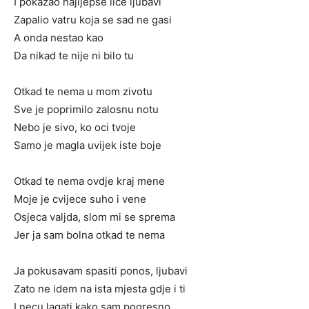
I pokazao najljepse lice ljubavi
Zapalio vatru koja se sad ne gasi
A onda nestao kao
Da nikad te nije ni bilo tu
Otkad te nema u mom zivotu
Sve je poprimilo zalosnu notu
Nebo je sivo, ko oci tvoje
Samo je magla uvijek iste boje
Otkad te nema ovdje kraj mene
Moje je cvijece suho i vene
Osjeca valjda, slom mi se sprema
Jer ja sam bolna otkad te nema
Ja pokusavam spasiti ponos, ljubavi
Zato ne idem na ista mjesta gdje i ti
I necu lagati kako sam pogresno