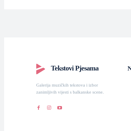
Tekstovi Pjesama
N
Galerija muzičkih tekstova i izbor
zanimljivih vijesti s balkanske scene.