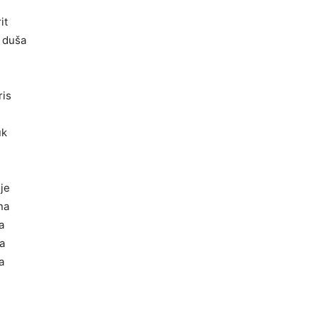
it
a duša
is
uk
je
na
a
a
a