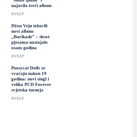
“samo ljubili” i
najavila treći album
BV8ZP
Džon Vejn izbacili
novi album
„Barikade” – deset
pjesama nastajalo
osam godina
BV8ZP
Pussycat Dolls se
vraćaju nakon 19
godina: novi singl i
velika PCD Forever
svjetska turneja
BV8ZP