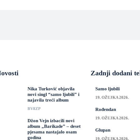
ovosti
Zadnji dodani te
Nika Turković objavila
Samo ljubili
novi singl “samo ljubili” i
19. OŽUJKA 2026.
najavila treći album
BV8ZP
Rođendan
19. OŽUJKA 2026.
Džon Vejn izbacili novi
album „Barikade” – deset
Glupan
pjesama nastajalo osam
godina
19. OŽUJKA 2026.