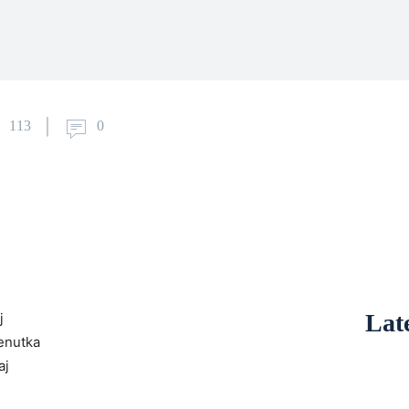
113
0
Late
j
enutka
aj