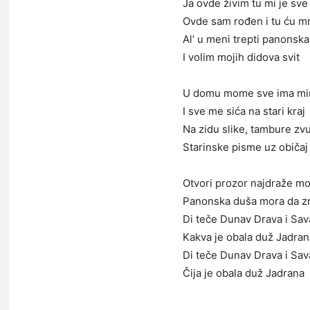
Ja ovde živim tu mi je sve
Ovde sam rođen i tu ću mr
Al’ u meni trepti panonsk
I volim mojih didova svit
U domu mome sve ima mir
I sve me sića na stari kraj
Na zidu slike, tambure zv
Starinske pisme uz običaj
Otvori prozor najdraže mo
Panonska duša mora da z
Di teče Dunav Drava i Sav
Kakva je obala duž Jadran
Di teče Dunav Drava i Sav
Čija je obala duž Jadrana