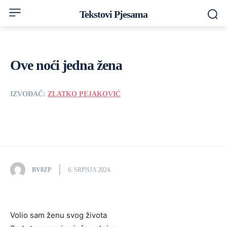
Tekstovi Pjesama
Ove noći jedna žena
IZVOĐAČ:
ZLATKO PEJAKOVIĆ
BV8ZP
6. SRPNJA 2024.
Volio sam ženu svog života