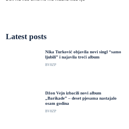
Latest posts
Nika Turković objavila novi singl “samo
ljubili” i najavila treći album
BV8ZP
Džon Vejn izbacili novi album
„Barikade” – deset pjesama nastajalo
osam godina
BV8ZP