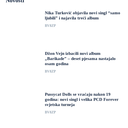
Novosti
Nika Turković objavila novi singl “samo
ljubili” i najavila treći album
BV8ZP
Džon Vejn izbacili novi album
„Barikade” – deset pjesama nastajalo
osam godina
BV8ZP
Pussycat Dolls se vraćaju nakon 19
godina: novi singl i velika PCD Forever
svjetska turneja
BV8ZP