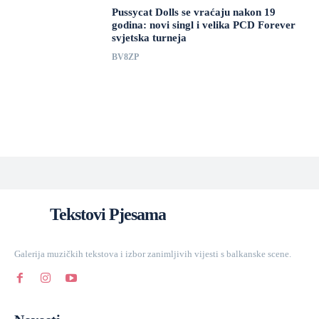
Pussycat Dolls se vraćaju nakon 19
godina: novi singl i velika PCD Forever
svjetska turneja
BV8ZP
Tekstovi Pjesama
Galerija muzičkih tekstova i izbor zanimljivih vijesti s balkanske scene.