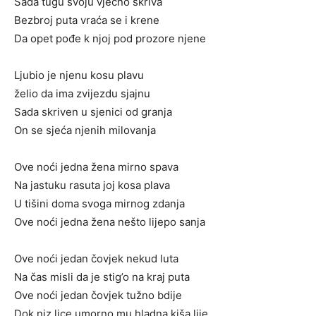
Sada tugu svoju vječno skriva
Bezbroj puta vraća se i krene
Da opet pođe k njoj pod prozore njene
Ljubio je njenu kosu plavu
želio da ima zvijezdu sjajnu
Sada skriven u sjenici od granja
On se sjeća njenih milovanja
Ove noći jedna žena mirno spava
Na jastuku rasuta joj kosa plava
U tišini doma svoga mirnog zdanja
Ove noći jedna žena nešto lijepo sanja
Ove noći jedan čovjek nekud luta
Na čas misli da je stig’o na kraj puta
Ove noći jedan čovjek tužno bdije
Dok niz lice umorno mu hladna kiša lije