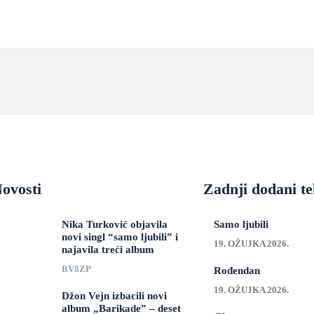
ovosti
Zadnji dodani te
Nika Turković objavila
Samo ljubili
novi singl “samo ljubili” i
19. OŽUJKA 2026.
najavila treći album
BV8ZP
Rođendan
19. OŽUJKA 2026.
Džon Vejn izbacili novi
album „Barikade” – deset