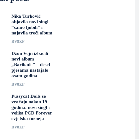
Nika Turković
objavila novi singl
“samo ljubili” i
najavila treći album
BV8ZP
Džon Vejn izbacili
novi album
„Barikade” – deset
pjesama nastajalo
osam godina
BV8ZP
Pussycat Dolls se
vraćaju nakon 19
godina: novi singl i
velika PCD Forever
svjetska turneja
BV8ZP