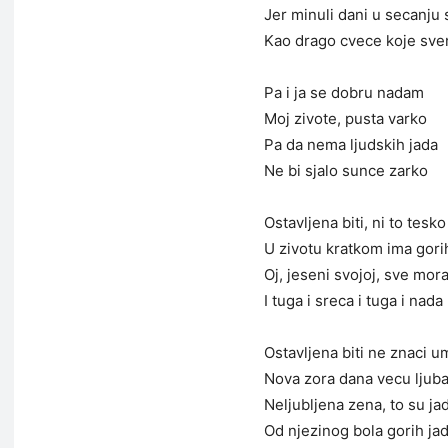
Jer minuli dani u secanju 
Kao drago cvece koje sve
Pa i ja se dobru nadam
Moj zivote, pusta varko
Pa da nema ljudskih jada
Ne bi sjalo sunce zarko
Ostavljena biti, ni to tesko
U zivotu kratkom ima gori
Oj, jeseni svojoj, sve mor
I tuga i sreca i tuga i nada
Ostavljena biti ne znaci u
Nova zora dana vecu ljub
Neljubljena zena, to su jad
Od njezinog bola gorih j