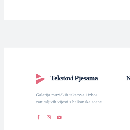
Tekstovi Pjesama
N
Galerija muzičkih tekstova i izbor
zanimljivih vijesti s balkanske scene.