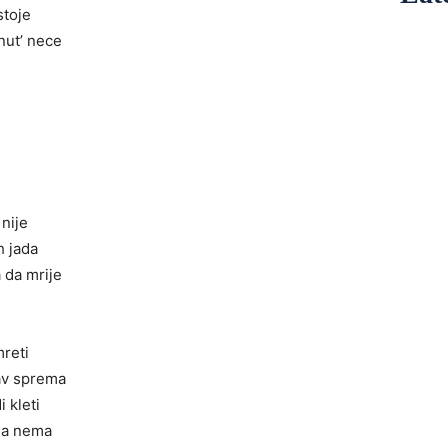
stoje
nut’ nece
 nije
h jada
a da mrije
mreti
av sprema
i kleti
ada nema