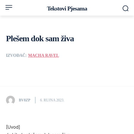
Tekstovi Pjesama
Plešem dok sam živa
IZVOĐAČ:
MACHA RAVEL
BV8ZP
6. RUJNA 2023.
[Uvod]