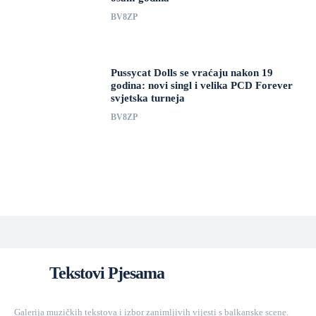
BV8ZP
Pussycat Dolls se vraćaju nakon 19
godina: novi singl i velika PCD Forever
svjetska turneja
BV8ZP
Tekstovi Pjesama
Galerija muzičkih tekstova i izbor zanimljivih vijesti s balkanske scene.