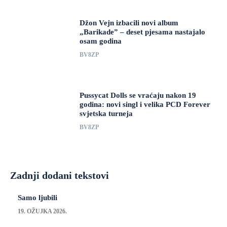
Džon Vejn izbacili novi album
„Barikade” – deset pjesama nastajalo
osam godina
BV8ZP
Pussycat Dolls se vraćaju nakon 19
godina: novi singl i velika PCD Forever
svjetska turneja
BV8ZP
Zadnji dodani tekstovi
Samo ljubili
19. OŽUJKA 2026.