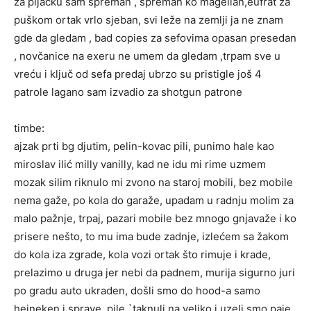
za pljačku sam spreman , spreman ko magellan,eufrat za
puškom ortak vrlo sjeban, svi leže na zemlji ja ne znam
gde da gledam , bad copies za sefovima opasan presedan
, novčanice na exeru ne umem da gledam ,trpam sve u
vreću i ključ od sefa predaj ubrzo su pristigle još 4
patrole lagano sam izvadio za shotgun patrone
timbe:
ajzak prti bg djutim, pelin-kovac pili, punimo hale kao
miroslav ilić milly vanilly, kad ne idu mi rime uzmem
mozak silim riknulo mi zvono na staroj mobili, bez mobile
nema gaže, po kola do garaže, upadam u radnju molim za
malo pažnje, trpaj, pazari mobile bez mnogo gnjavaže i ko
prisere nešto, to mu ima bude zadnje, izlećem sa žakom
do kola iza zgrade, kola vozi ortak što rimuje i krade,
prelazimo u druga jer nebi da padnem, murija sigurno juri
po gradu auto ukraden, došli smo do hood-a samo
heineken i sprave, pile `taknuli na veliko i uzeli smo paje,