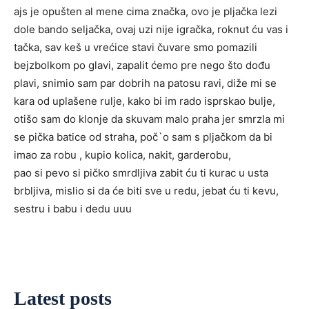
ajs je opušten al mene cima značka, ovo je pljačka lezi
dole bando seljačka, ovaj uzi nije igračka, roknut ću vas i
tačka, sav keš u vrećice stavi čuvare smo pomazili
bejzbolkom po glavi, zapalit ćemo pre nego što dođu
plavi, snimio sam par dobrih na patosu ravi, diže mi se
kara od uplašene rulje, kako bi im rado isprskao bulje,
otišo sam do klonje da skuvam malo praha jer smrzla mi
se pička batice od straha, poč`o sam s pljačkom da bi
imao za robu , kupio kolica, nakit, garderobu,
pao si pevo si pičko smrdljiva zabit ću ti kurac u usta
brbljiva, mislio si da će biti sve u redu, jebat ću ti kevu,
sestru i babu i dedu uuu
Latest posts