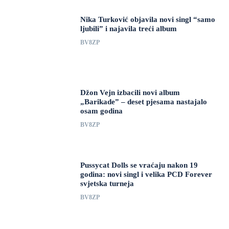
Nika Turković objavila novi singl “samo
ljubili” i najavila treći album
BV8ZP
Džon Vejn izbacili novi album
„Barikade” – deset pjesama nastajalo
osam godina
BV8ZP
Pussycat Dolls se vraćaju nakon 19
godina: novi singl i velika PCD Forever
svjetska turneja
BV8ZP