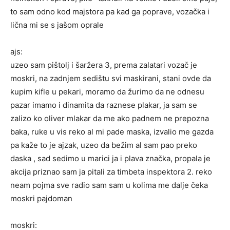
to sam odno kod majstora pa kad ga poprave, vozačka i
lična mi se s jašom oprale
ajs:
uzeo sam pištolj i šaržera 3, prema zalatari vozač je
moskri, na zadnjem sedištu svi maskirani, stani ovde da
kupim kifle u pekari, moramo da žurimo da ne odnesu
pazar imamo i dinamita da raznese plakar, ja sam se
zalizo ko oliver mlakar da me ako padnem ne prepozna
baka, ruke u vis reko al mi pade maska, izvalio me gazda
pa kaže to je ajzak, uzeo da bežim al sam pao preko
daska , sad sedimo u marici ja i plava značka, propala je
akcija priznao sam ja pitali za timbeta inspektora 2. reko
neam pojma sve radio sam sam u kolima me dalje čeka
moskri pajdoman
moskri: