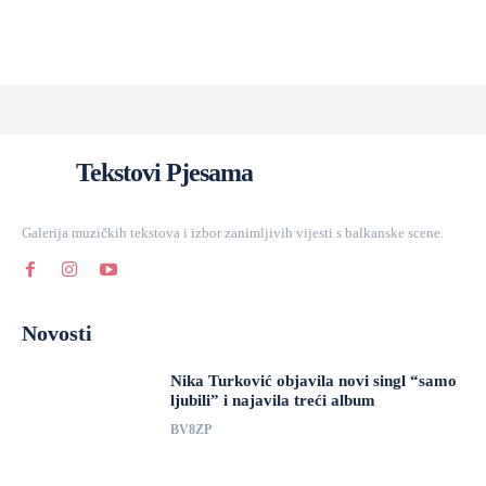
Tekstovi Pjesama
Galerija muzičkih tekstova i izbor zanimljivih vijesti s balkanske scene.
Novosti
Nika Turković objavila novi singl “samo
ljubili” i najavila treći album
BV8ZP