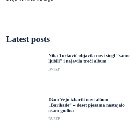
Latest posts
Nika Turković objavila novi singl “samo
ljubili” i najavila treći album
BV8ZP
Džon Vejn izbacili novi album
„Barikade” – deset pjesama nastajalo
osam godina
BV8ZP