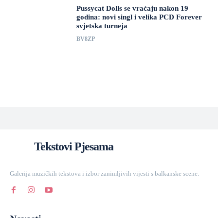
Pussycat Dolls se vraćaju nakon 19
godina: novi singl i velika PCD Forever
svjetska turneja
BV8ZP
Tekstovi Pjesama
Galerija muzičkih tekstova i izbor zanimljivih vijesti s balkanske scene.