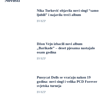
Novosti
Nika Turković objavila novi singl “samo
ljubili” i najavila treći album
BV8ZP
Džon Vejn izbacili novi album
„Barikade” – deset pjesama nastajalo
osam godina
BV8ZP
Pussycat Dolls se vraćaju nakon 19
godina: novi singl i velika PCD Forever
svjetska turneja
BV8ZP