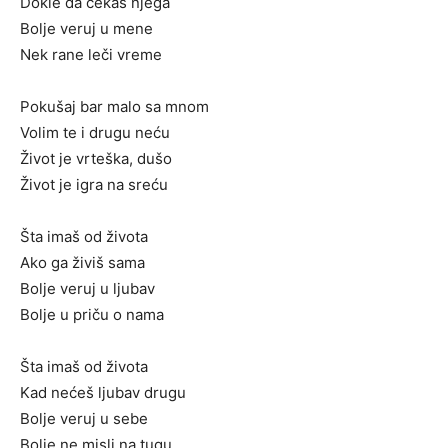
Dokle da čekaš njega
Bolje veruj u mene
Nek rane leči vreme
Pokušaj bar malo sa mnom
Volim te i drugu neću
Život je vrteška, dušo
Život je igra na sreću
Šta imaš od života
Ako ga živiš sama
Bolje veruj u ljubav
Bolje u priču o nama
Šta imaš od života
Kad nećeš ljubav drugu
Bolje veruj u sebe
Bolje ne misli na tugu