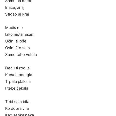
Samo na mene
Inače, znaj
Stigao je kraj
Mučiš me
Iako ništa nisam
Učinila loše
Osim što sam
Samo tebe volela
Decu ti rodila
Kuću ti podigla
Trpela plakala
I tebe čekala
Tebi sam bila
Ko dobra vila
Kao senka neka