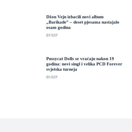
Džon Vejn izbacili novi album
„Barikade” – deset pjesama nastajalo
osam godina
BV8ZP
Pussycat Dolls se vraćaju nakon 19
godina: novi singl i velika PCD Forever
svjetska turneja
BV8ZP