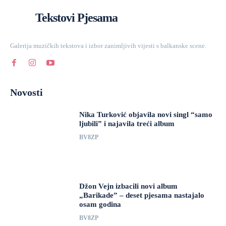
Tekstovi Pjesama
Galerija muzičkih tekstova i izbor zanimljivih vijesti s balkanske scene.
Novosti
Nika Turković objavila novi singl “samo
ljubili” i najavila treći album
BV8ZP
Džon Vejn izbacili novi album
„Barikade” – deset pjesama nastajalo
osam godina
BV8ZP