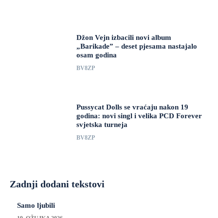
Džon Vejn izbacili novi album
„Barikade” – deset pjesama nastajalo
osam godina
BV8ZP
Pussycat Dolls se vraćaju nakon 19
godina: novi singl i velika PCD Forever
svjetska turneja
BV8ZP
Zadnji dodani tekstovi
Samo ljubili