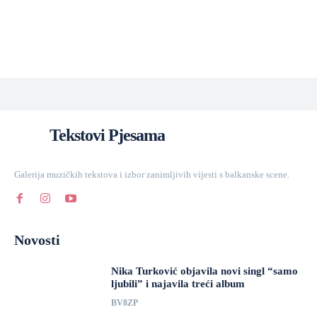
Tekstovi Pjesama
Galerija muzičkih tekstova i izbor zanimljivih vijesti s balkanske scene.
Novosti
Nika Turković objavila novi singl “samo
ljubili” i najavila treći album
BV8ZP