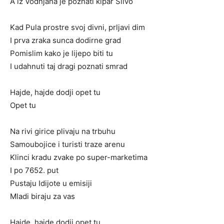
A iz Vodnjana je poznati kipar Silvo
Kad Pula prostre svoj divni, prljavi dim
I prva zraka sunca dodirne grad
Pomislim kako je lijepo biti tu
I udahnuti taj dragi poznati smrad
Hajde, hajde dodji opet tu
Opet tu
Na rivi girice plivaju na trbuhu
Samoubojice i turisti traze arenu
Klinci kradu zvake po super-marketima
I po 7652. put
Pustaju Idijote u emisiji
Mladi biraju za vas
Hajde, hajde dodji opet tu