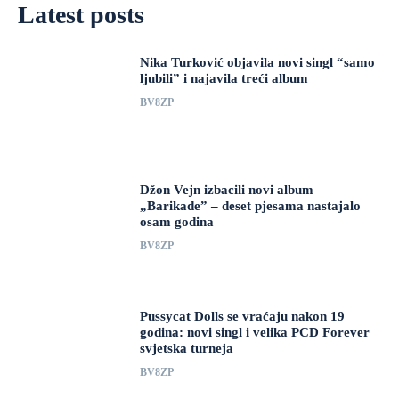
Latest posts
Nika Turković objavila novi singl “samo
ljubili” i najavila treći album
BV8ZP
Džon Vejn izbacili novi album
„Barikade” – deset pjesama nastajalo
osam godina
BV8ZP
Pussycat Dolls se vraćaju nakon 19
godina: novi singl i velika PCD Forever
svjetska turneja
BV8ZP