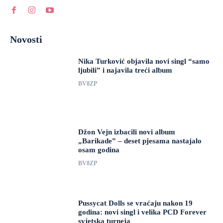
Novosti
Nika Turković objavila novi singl “samo
ljubili” i najavila treći album
BV8ZP
Džon Vejn izbacili novi album
„Barikade” – deset pjesama nastajalo
osam godina
BV8ZP
Pussycat Dolls se vraćaju nakon 19
godina: novi singl i velika PCD Forever
svjetska turneja