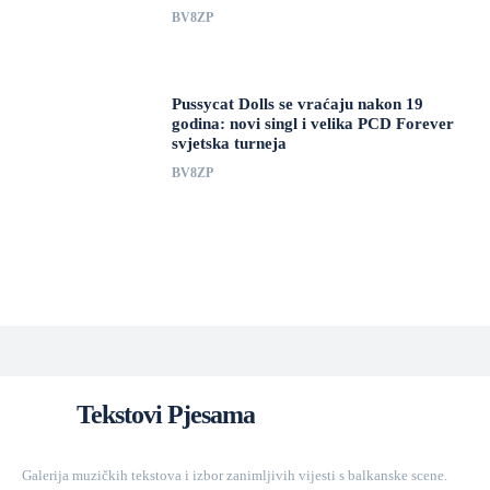
BV8ZP
Pussycat Dolls se vraćaju nakon 19
godina: novi singl i velika PCD Forever
svjetska turneja
BV8ZP
Tekstovi Pjesama
Galerija muzičkih tekstova i izbor zanimljivih vijesti s balkanske scene.