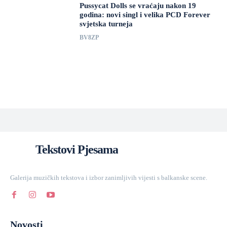
Pussycat Dolls se vraćaju nakon 19
godina: novi singl i velika PCD Forever
svjetska turneja
BV8ZP
Tekstovi Pjesama
Galerija muzičkih tekstova i izbor zanimljivih vijesti s balkanske scene.
Novosti