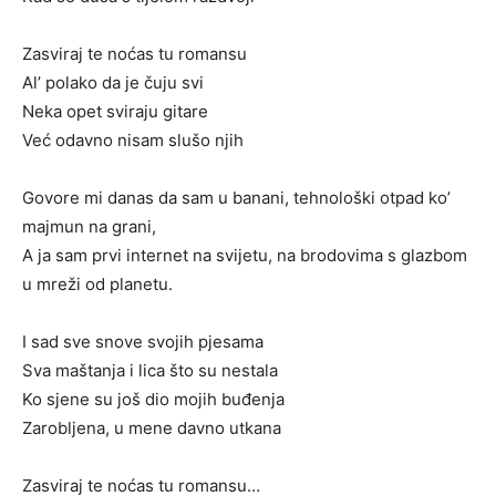
Zasviraj te noćas tu romansu
Al’ polako da je čuju svi
Neka opet sviraju gitare
Već odavno nisam slušo njih
Govore mi danas da sam u banani, tehnološki otpad ko’
majmun na grani,
A ja sam prvi internet na svijetu, na brodovima s glazbom
u mreži od planetu.
I sad sve snove svojih pjesama
Sva maštanja i lica što su nestala
Ko sjene su još dio mojih buđenja
Zarobljena, u mene davno utkana
Zasviraj te noćas tu romansu…