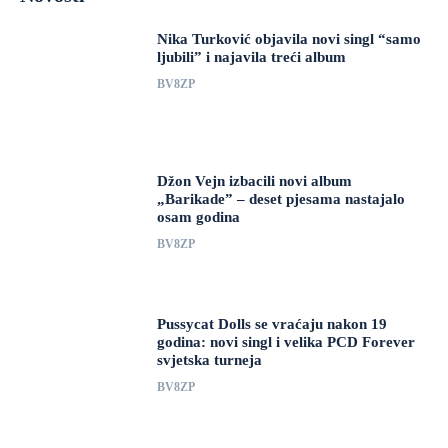
Nika Turković objavila novi singl “samo
ljubili” i najavila treći album
BV8ZP
Džon Vejn izbacili novi album
„Barikade” – deset pjesama nastajalo
osam godina
BV8ZP
Pussycat Dolls se vraćaju nakon 19
godina: novi singl i velika PCD Forever
svjetska turneja
BV8ZP