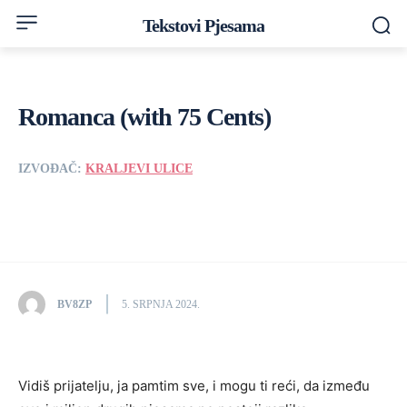
Tekstovi Pjesama
Romanca (with 75 Cents)
IZVOĐAČ:
KRALJEVI ULICE
BV8ZP
5. SRPNJA 2024.
Vidiš prijatelju, ja pamtim sve, i mogu ti reći, da između