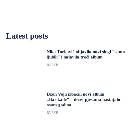
Latest posts
Nika Turković objavila novi singl “samo
ljubili” i najavila treći album
BV8ZP
Džon Vejn izbacili novi album
„Barikade” – deset pjesama nastajalo
osam godina
BV8ZP