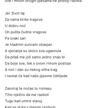
ove i milion drugih pjesama ne postoji razlika.
Jer život taj
Za nama briše tragove
U dobru noć
On pušta čudne vragove
Pa svaki san
Je hladnim suncem obasjan
A sjećanja su skoro sva ugasnula
Da pitaš me još samo jedno znao bi
Da boje sve, tek s ovom rimom postoje
A noć i dan su nekog stiha trag
I nestat će kad naše pjesme izblijede
Zasviraj te noćas tu romasu
Tiho nježno da me razboli
Tugu kad umire slavuj
Kad se duša s tijelom razdvoji