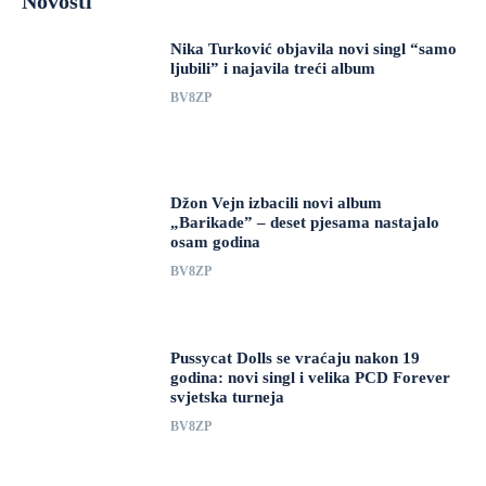
Novosti
Nika Turković objavila novi singl “samo
ljubili” i najavila treći album
BV8ZP
Džon Vejn izbacili novi album
„Barikade” – deset pjesama nastajalo
osam godina
BV8ZP
Pussycat Dolls se vraćaju nakon 19
godina: novi singl i velika PCD Forever
svjetska turneja
BV8ZP