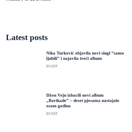
Latest posts
Nika Turković objavila novi singl “samo
ljubili” i najavila treći album
BV8ZP
Džon Vejn izbacili novi album
„Barikade” – deset pjesama nastajalo
osam godina
BV8ZP