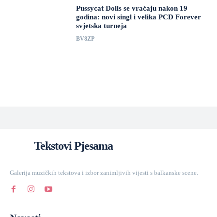
Pussycat Dolls se vraćaju nakon 19
godina: novi singl i velika PCD Forever
svjetska turneja
BV8ZP
Tekstovi Pjesama
Galerija muzičkih tekstova i izbor zanimljivih vijesti s balkanske scene.