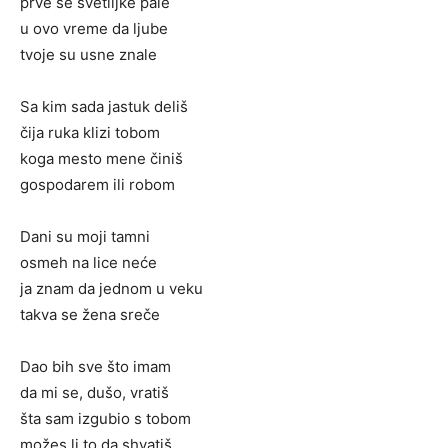
prve se svetiljke pale
u ovo vreme da ljube
tvoje su usne znale
Sa kim sada jastuk deliš
čija ruka klizi tobom
koga mesto mene činiš
gospodarem ili robom
Dani su moji tamni
osmeh na lice neće
ja znam da jednom u veku
takva se žena sreče
Dao bih sve što imam
da mi se, dušo, vratiš
šta sam izgubio s tobom
možes li to da shvatiš