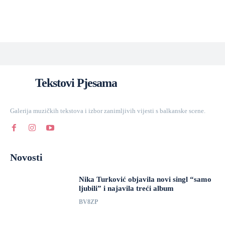
Tekstovi Pjesama
Galerija muzičkih tekstova i izbor zanimljivih vijesti s balkanske scene.
Novosti
Nika Turković objavila novi singl “samo
ljubili” i najavila treći album
BV8ZP