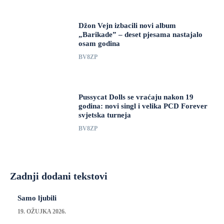
Džon Vejn izbacili novi album
„Barikade” – deset pjesama nastajalo
osam godina
BV8ZP
Pussycat Dolls se vraćaju nakon 19
godina: novi singl i velika PCD Forever
svjetska turneja
BV8ZP
Zadnji dodani tekstovi
Samo ljubili
19. OŽUJKA 2026.