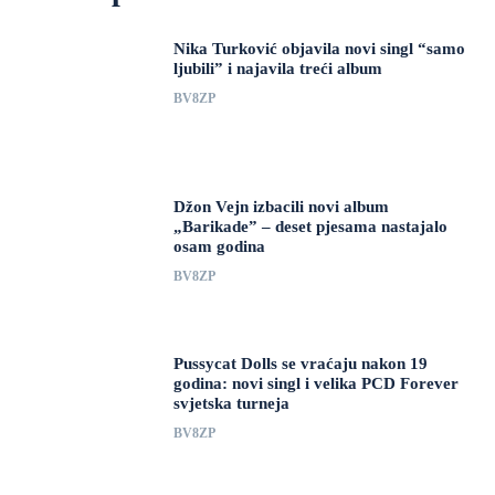
Nika Turković objavila novi singl “samo
ljubili” i najavila treći album
BV8ZP
Džon Vejn izbacili novi album
„Barikade” – deset pjesama nastajalo
osam godina
BV8ZP
Pussycat Dolls se vraćaju nakon 19
godina: novi singl i velika PCD Forever
svjetska turneja
BV8ZP