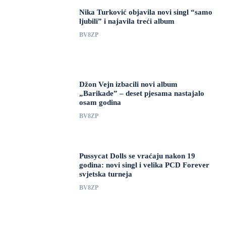
Nika Turković objavila novi singl “samo
ljubili” i najavila treći album
BV8ZP
Džon Vejn izbacili novi album
„Barikade” – deset pjesama nastajalo
osam godina
BV8ZP
Pussycat Dolls se vraćaju nakon 19
godina: novi singl i velika PCD Forever
svjetska turneja
BV8ZP