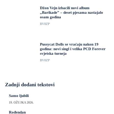
Džon Vejn izbacili novi album
„Barikade” – deset pjesama nastajalo
osam godina
BV8ZP
Pussycat Dolls se vraćaju nakon 19
godina: novi singl i velika PCD Forever
svjetska turneja
BV8ZP
Zadnji dodani tekstovi
Samo ljubili
19. OŽUJKA 2026.
Rođendan