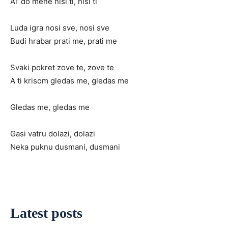
Al’ do mene nisi ti, nisi ti
Luda igra nosi sve, nosi sve
Budi hrabar prati me, prati me
Svaki pokret zove te, zove te
A ti krisom gledas me, gledas me
Gledas me, gledas me
Gasi vatru dolazi, dolazi
Neka puknu dusmani, dusmani
Latest posts