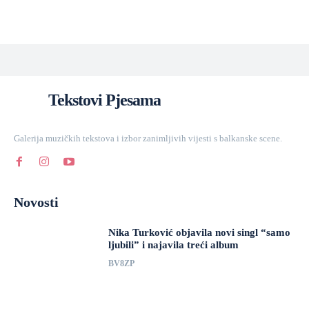
Tekstovi Pjesama
Galerija muzičkih tekstova i izbor zanimljivih vijesti s balkanske scene.
Novosti
Nika Turković objavila novi singl “samo
ljubili” i najavila treći album
BV8ZP