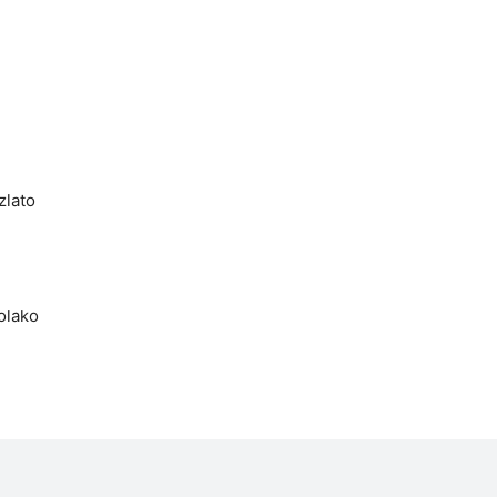
zlato
olako