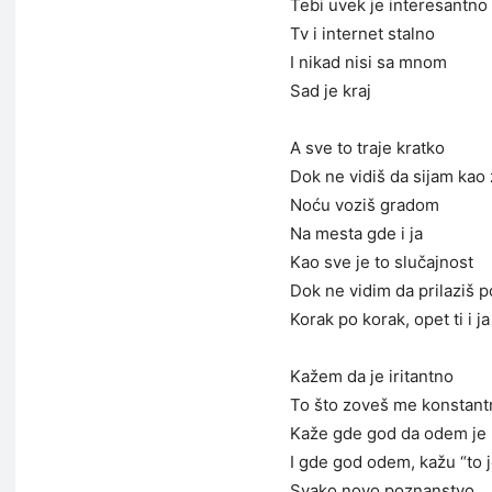
Tebi uvek je interesantno
Tv i internet stalno
I nikad nisi sa mnom
Sad je kraj
A sve to traje kratko
Dok ne vidiš da sijam kao 
Noću voziš gradom
Na mesta gde i ja
Kao sve je to slučajnost
Dok ne vidim da prilaziš p
Korak po korak, opet ti i ja
Kažem da je iritantno
To što zoveš me konstant
Kaže gde god da odem je 
I gde god odem, kažu “to j
Svako novo poznanstvo