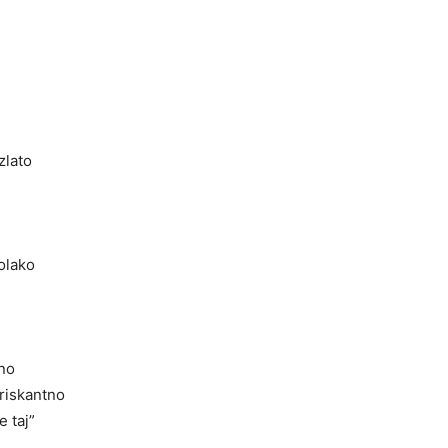
zlato
olako
no
riskantno
e taj”