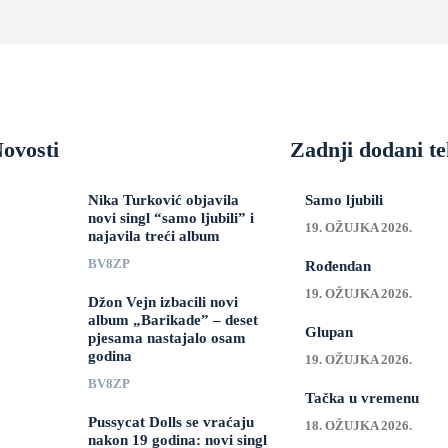
ovosti
Zadnji dodani te
Nika Turković objavila
Samo ljubili
novi singl “samo ljubili” i
19. OŽUJKA 2026.
najavila treći album
BV8ZP
Rođendan
19. OŽUJKA 2026.
Džon Vejn izbacili novi
album „Barikade” – deset
Glupan
pjesama nastajalo osam
godina
19. OŽUJKA 2026.
BV8ZP
Tačka u vremenu
Pussycat Dolls se vraćaju
18. OŽUJKA 2026.
nakon 19 godina: novi singl