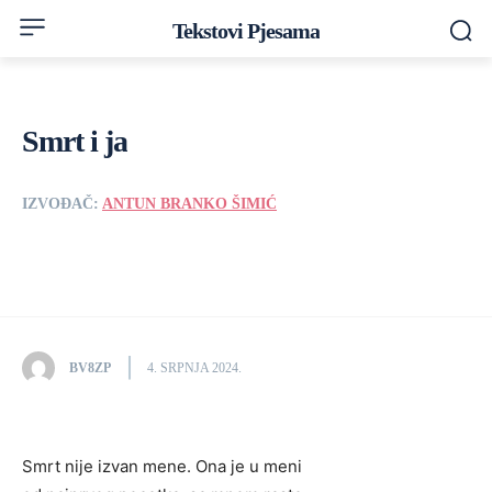
Tekstovi Pjesama
Smrt i ja
IZVOĐAČ:
ANTUN BRANKO ŠIMIĆ
BV8ZP
4. SRPNJA 2024.
Smrt nije izvan mene. Ona je u meni