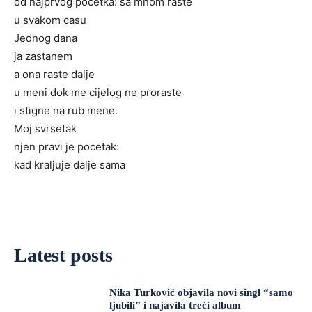
od najprvog pocetka: sa mnom raste
u svakom casu
Jednog dana
ja zastanem
a ona raste dalje
u meni dok me cijelog ne proraste
i stigne na rub mene.
Moj svrsetak
njen pravi je pocetak:
kad kraljuje dalje sama
Latest posts
Nika Turković objavila novi singl “samo
ljubili” i najavila treći album