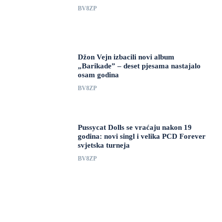
BV8ZP
Džon Vejn izbacili novi album
„Barikade” – deset pjesama nastajalo
osam godina
BV8ZP
Pussycat Dolls se vraćaju nakon 19
godina: novi singl i velika PCD Forever
svjetska turneja
BV8ZP