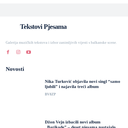
Tekstovi Pjesama
Galerija muzičkih tekstova i izbor zanimljivih vijesti s balkanske scene.
Novosti
Nika Turković objavila novi singl “samo
ljubili” i najavila treći album
BV8ZP
Džon Vejn izbacili novi album
„Barikade” – deset pjesama nastajalo