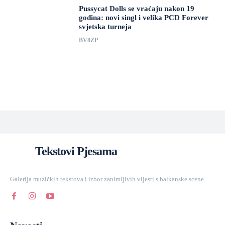
Pussycat Dolls se vraćaju nakon 19
godina: novi singl i velika PCD Forever
svjetska turneja
BV8ZP
Tekstovi Pjesama
Galerija muzičkih tekstova i izbor zanimljivih vijesti s balkanske scene.