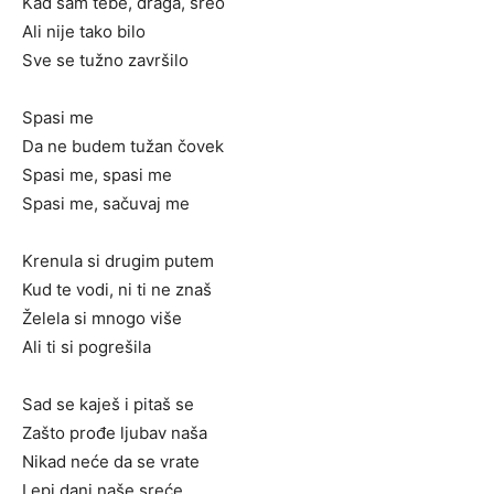
Kad sam tebe, draga, sreo
Ali nije tako bilo
Sve se tužno završilo
Spasi me
Da ne budem tužan čovek
Spasi me, spasi me
Spasi me, sačuvaj me
Krenula si drugim putem
Kud te vodi, ni ti ne znaš
Želela si mnogo više
Ali ti si pogrešila
Sad se kaješ i pitaš se
Zašto prođe ljubav naša
Nikad neće da se vrate
Lepi dani naše sreće