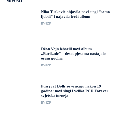
Novosti
Nika Turković objavila novi singl “samo
ljubili” i najavila treći album
BV8ZP
Džon Vejn izbacili novi album
„Barikade” – deset pjesama nastajalo
osam godina
BV8ZP
Pussycat Dolls se vraćaju nakon 19
godina: novi singl i velika PCD Forever
svjetska turneja
BV8ZP