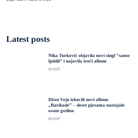
Latest posts
Nika Turković objavila novi singl “samo
ljubili” i najavila treći album
BV8ZP
Džon Vejn izbacili novi album
„Barikade” – deset pjesama nastajalo
osam godina
BV8ZP