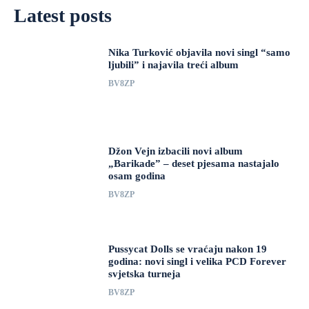
Latest posts
Nika Turković objavila novi singl “samo
ljubili” i najavila treći album
BV8ZP
Džon Vejn izbacili novi album
„Barikade” – deset pjesama nastajalo
osam godina
BV8ZP
Pussycat Dolls se vraćaju nakon 19
godina: novi singl i velika PCD Forever
svjetska turneja
BV8ZP