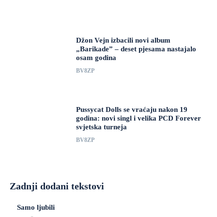
Džon Vejn izbacili novi album
„Barikade” – deset pjesama nastajalo
osam godina
BV8ZP
Pussycat Dolls se vraćaju nakon 19
godina: novi singl i velika PCD Forever
svjetska turneja
BV8ZP
Zadnji dodani tekstovi
Samo ljubili