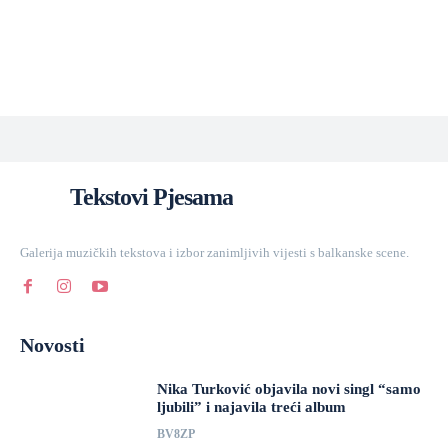
Tekstovi Pjesama
Galerija muzičkih tekstova i izbor zanimljivih vijesti s balkanske scene.
Novosti
Nika Turković objavila novi singl “samo
ljubili” i najavila treći album
BV8ZP