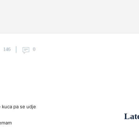
146
0
e kuca pa se udje
Late
nemam