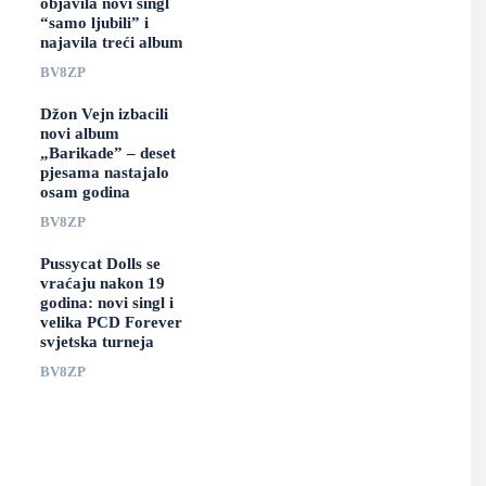
objavila novi singl
“samo ljubili” i
najavila treći album
BV8ZP
Džon Vejn izbacili
novi album
„Barikade” – deset
pjesama nastajalo
osam godina
BV8ZP
Pussycat Dolls se
vraćaju nakon 19
godina: novi singl i
velika PCD Forever
svjetska turneja
BV8ZP