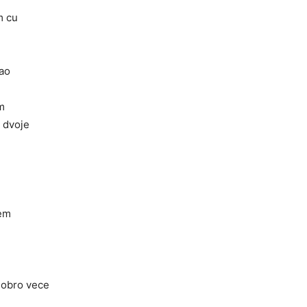
m cu
tao
m
 dvoje
sem
dobro vece