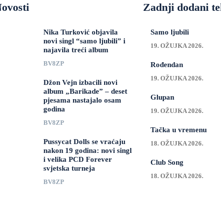
ovosti
Zadnji dodani te
Nika Turković objavila
Samo ljubili
novi singl “samo ljubili” i
19. OŽUJKA 2026.
najavila treći album
BV8ZP
Rođendan
19. OŽUJKA 2026.
Džon Vejn izbacili novi
album „Barikade” – deset
Glupan
pjesama nastajalo osam
godina
19. OŽUJKA 2026.
BV8ZP
Tačka u vremenu
Pussycat Dolls se vraćaju
18. OŽUJKA 2026.
nakon 19 godina: novi singl
i velika PCD Forever
Club Song
svjetska turneja
18. OŽUJKA 2026.
BV8ZP