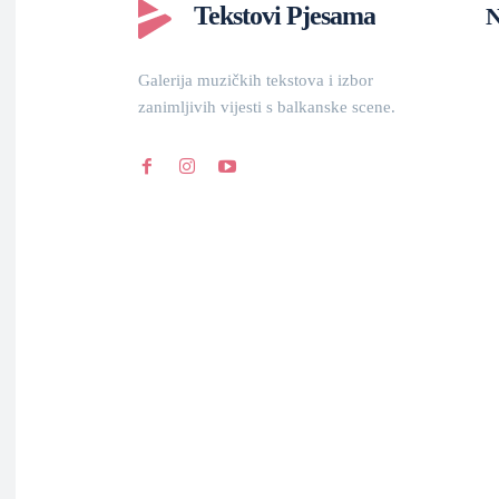
Tekstovi Pjesama
N
Galerija muzičkih tekstova i izbor
zanimljivih vijesti s balkanske scene.