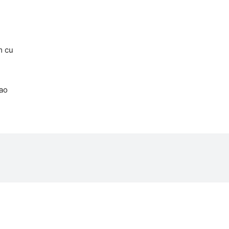
m cu
tao