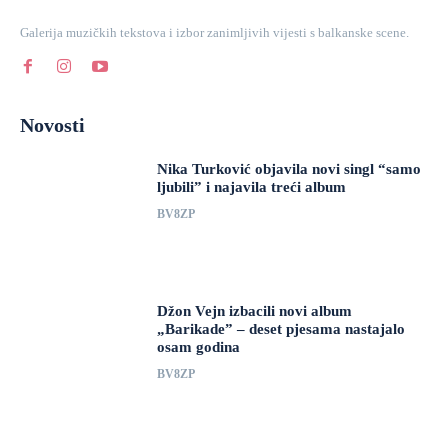
Galerija muzičkih tekstova i izbor zanimljivih vijesti s balkanske scene.
Novosti
Nika Turković objavila novi singl “samo
ljubili” i najavila treći album
BV8ZP
Džon Vejn izbacili novi album
„Barikade” – deset pjesama nastajalo
osam godina
BV8ZP