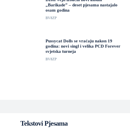
„Barikade” – deset pjesama nastajalo
osam godina
BV8ZP
Pussycat Dolls se vraćaju nakon 19
godina: novi singl i velika PCD Forever
svjetska turneja
BV8ZP
Tekstovi Pjesama