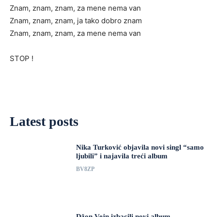
Znam, znam, znam, za mene nema van
Znam, znam, znam, ja tako dobro znam
Znam, znam, znam, za mene nema van
STOP !
Latest posts
Nika Turković objavila novi singl “samo
ljubili” i najavila treći album
BV8ZP
Džon Vejn izbacili novi album