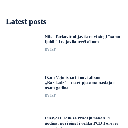
Latest posts
Nika Turković objavila novi singl “samo
ljubili” i najavila treći album
BV8ZP
Džon Vejn izbacili novi album
„Barikade” – deset pjesama nastajalo
osam godina
BV8ZP
Pussycat Dolls se vraćaju nakon 19
godina: novi singl i velika PCD Forever