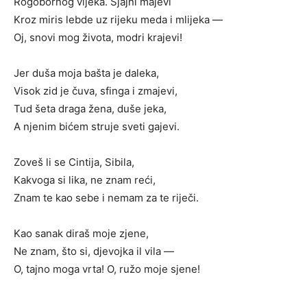
Rogobornog vijeka. Sjajni majevi
Kroz miris lebde uz rijeku meda i mlijeka —
Oj, snovi mog života, modri krajevi!
Jer duša moja bašta je daleka,
Visok zid je čuva, sfinga i zmajevi,
Tud šeta draga žena, duše jeka,
A njenim bićem struje sveti gajevi.
Zoveš li se Cintija, Sibila,
Kakvoga si lika, ne znam reći,
Znam te kao sebe i nemam za te riječi.
Kao sanak diraš moje zjene,
Ne znam, što si, djevojka il vila —
O, tajno moga vrta! O, ružo moje sjene!