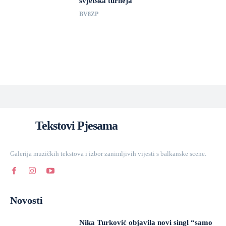
svjetska turneja
BV8ZP
Tekstovi Pjesama
Galerija muzičkih tekstova i izbor zanimljivih vijesti s balkanske scene.
Novosti
Nika Turković objavila novi singl “samo