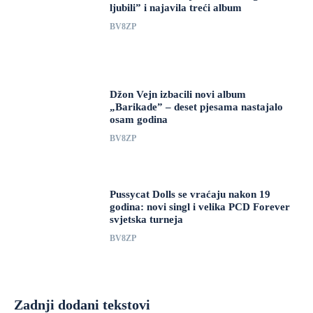
ljubili” i najavila treći album
BV8ZP
Džon Vejn izbacili novi album
„Barikade” – deset pjesama nastajalo
osam godina
BV8ZP
Pussycat Dolls se vraćaju nakon 19
godina: novi singl i velika PCD Forever
svjetska turneja
BV8ZP
Zadnji dodani tekstovi