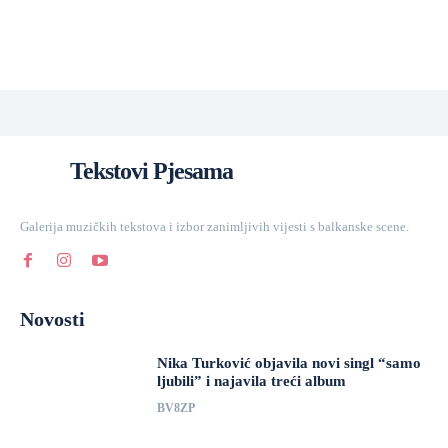
Tekstovi Pjesama
Galerija muzičkih tekstova i izbor zanimljivih vijesti s balkanske scene.
Novosti
Nika Turković objavila novi singl “samo
ljubili” i najavila treći album
BV8ZP