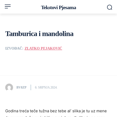
Tekstovi Pjesama
Tamburica i mandolina
IZVOĐAČ:
ZLATKO PEJAKOVIĆ
BV8ZP
6. SRPNJA 2024.
Godina treća teče tužna bez tebe al’ slika je tu uz mene