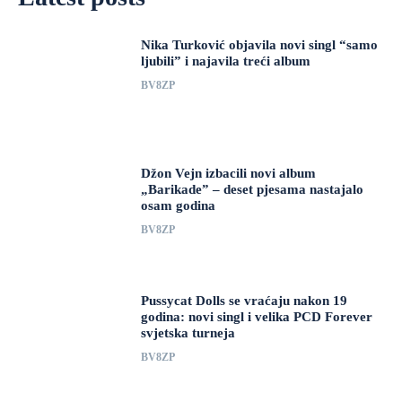
Nika Turković objavila novi singl “samo
ljubili” i najavila treći album
BV8ZP
Džon Vejn izbacili novi album
„Barikade” – deset pjesama nastajalo
osam godina
BV8ZP
Pussycat Dolls se vraćaju nakon 19
godina: novi singl i velika PCD Forever
svjetska turneja
BV8ZP