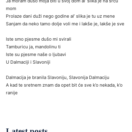
Ja moram dušo moja biti u svoj dom al’ slika je na srcu
mom
Prolaze dani duži nego godine al’ slika je tu uz mene
Sanjam da neko tamo dolje voli me i lakše je, lakše je sve
Iste smo pjesme dušo mi svirali
Tamburicu ja, mandolinu ti
Iste su pjesme naše o ljubavi
U Dalmaciji i Slavoniji
Dalmacija je branila Slavoniju, Slavonija Dalmaciju
A kad te sretnem znam da opet bit će sve k’o nekada, k’o
ranije
Latest posts