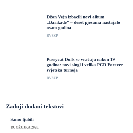
Džon Vejn izbacili novi album
„Barikade” – deset pjesama nastajalo
osam godina
BV8ZP
Pussycat Dolls se vraćaju nakon 19
godina: novi singl i velika PCD Forever
svjetska turneja
BV8ZP
Zadnji dodani tekstovi
Samo ljubili
19. OŽUJKA 2026.