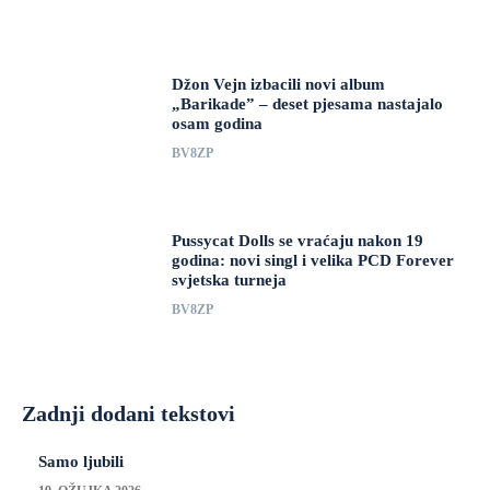
Džon Vejn izbacili novi album
„Barikade” – deset pjesama nastajalo
osam godina
BV8ZP
Pussycat Dolls se vraćaju nakon 19
godina: novi singl i velika PCD Forever
svjetska turneja
BV8ZP
Zadnji dodani tekstovi
Samo ljubili