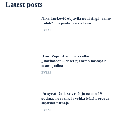
Latest posts
Nika Turković objavila novi singl “samo
ljubili” i najavila treći album
BV8ZP
Džon Vejn izbacili novi album
„Barikade” – deset pjesama nastajalo
osam godina
BV8ZP
Pussycat Dolls se vraćaju nakon 19
godina: novi singl i velika PCD Forever
svjetska turneja
BV8ZP