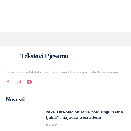
Tekstovi Pjesama
Galerija muzičkih tekstova i izbor zanimljivih vijesti s balkanske scene.
Novosti
Nika Turković objavila novi singl “samo
ljubili” i najavila treći album
BV8ZP