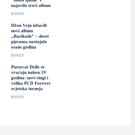
“samo ljubili” i
najavila treći album
BV8ZP
Džon Vejn izbacili
novi album
„Barikade” – deset
pjesama nastajalo
osam godina
BV8ZP
Pussycat Dolls se
vraćaju nakon 19
godina: novi singl i
velika PCD Forever
svjetska turneja
BV8ZP