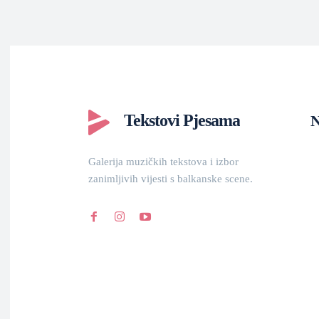
Tekstovi Pjesama
N
Galerija muzičkih tekstova i izbor
zanimljivih vijesti s balkanske scene.