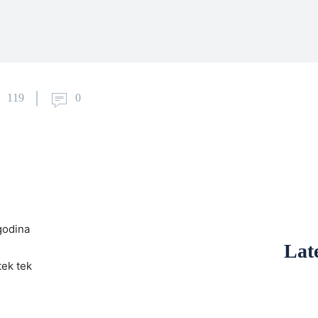
119
0
 godina
Late
tek tek