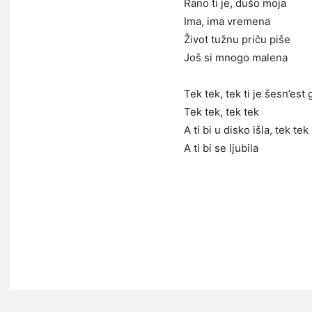
Rano ti je, dušo moja
Ima, ima vremena
Život tužnu priču piše
Još si mnogo malena
Tek tek, tek ti je šesn’est
Tek tek, tek tek
A ti bi u disko išla, tek tek
A ti bi se ljubila