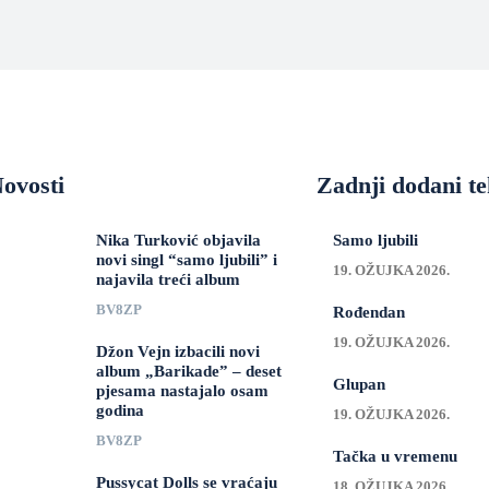
ovosti
Zadnji dodani te
Nika Turković objavila
Samo ljubili
novi singl “samo ljubili” i
19. OŽUJKA 2026.
najavila treći album
BV8ZP
Rođendan
19. OŽUJKA 2026.
Džon Vejn izbacili novi
album „Barikade” – deset
Glupan
pjesama nastajalo osam
godina
19. OŽUJKA 2026.
BV8ZP
Tačka u vremenu
Pussycat Dolls se vraćaju
18. OŽUJKA 2026.