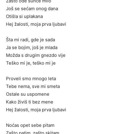
Zašto ode sunce milo
Još se sećam onog dana
Otišla si uplakana
Hej žalosti, moja prva ljubavi
Šta mi radi, gde je sada
Ja se bojim, još je mlada
Možda s drugim gnezdo vije
Teško mi je, teško mi je
Proveli smo mnogo leta
Tebe nema, sve mi smeta
Ostale su uspomene
Kako živiš ti bez mene
Hej žalosti, moja prva ljubavi
Noćas opet sebe pitam
Zašto patim, zašto skitam