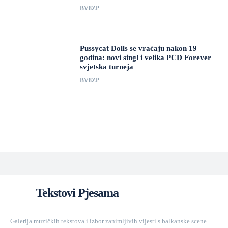
BV8ZP
Pussycat Dolls se vraćaju nakon 19
godina: novi singl i velika PCD Forever
svjetska turneja
BV8ZP
Tekstovi Pjesama
Galerija muzičkih tekstova i izbor zanimljivih vijesti s balkanske scene.