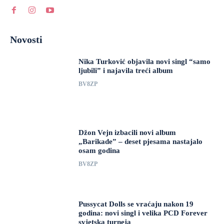
Novosti
Nika Turković objavila novi singl “samo
ljubili” i najavila treći album
BV8ZP
Džon Vejn izbacili novi album
„Barikade” – deset pjesama nastajalo
osam godina
BV8ZP
Pussycat Dolls se vraćaju nakon 19
godina: novi singl i velika PCD Forever
svjetska turneja