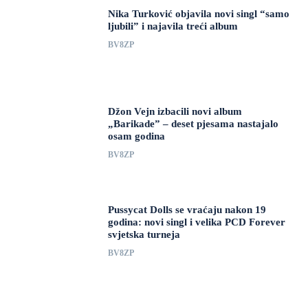
Nika Turković objavila novi singl “samo
ljubili” i najavila treći album
BV8ZP
Džon Vejn izbacili novi album
„Barikade” – deset pjesama nastajalo
osam godina
BV8ZP
Pussycat Dolls se vraćaju nakon 19
godina: novi singl i velika PCD Forever
svjetska turneja
BV8ZP