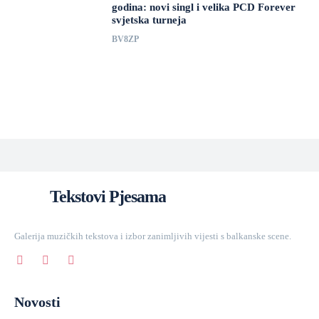
godina: novi singl i velika PCD Forever
svjetska turneja
BV8ZP
Tekstovi Pjesama
Galerija muzičkih tekstova i izbor zanimljivih vijesti s balkanske scene.
Novosti