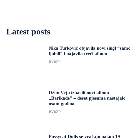
Latest posts
Nika Turković objavila novi singl “samo
ljubili” i najavila treći album
BV8ZP
Džon Vejn izbacili novi album
„Barikade” – deset pjesama nastajalo
osam godina
BV8ZP
Pussycat Dolls se vraćaju nakon 19