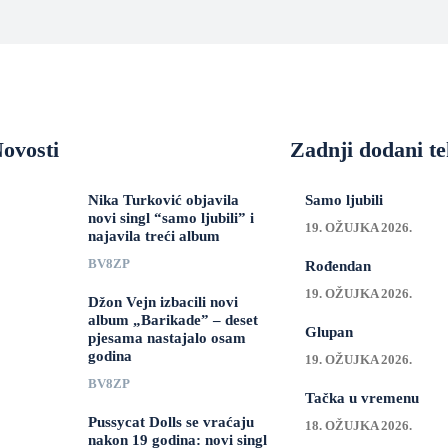
ovosti
Zadnji dodani te
Nika Turković objavila
Samo ljubili
novi singl “samo ljubili” i
19. OŽUJKA 2026.
najavila treći album
BV8ZP
Rođendan
19. OŽUJKA 2026.
Džon Vejn izbacili novi
album „Barikade” – deset
Glupan
pjesama nastajalo osam
godina
19. OŽUJKA 2026.
BV8ZP
Tačka u vremenu
Pussycat Dolls se vraćaju
18. OŽUJKA 2026.
nakon 19 godina: novi singl