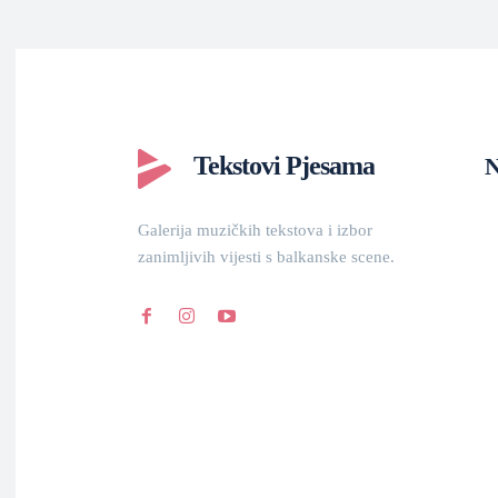
Tekstovi Pjesama
N
Galerija muzičkih tekstova i izbor
zanimljivih vijesti s balkanske scene.