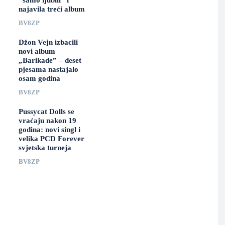
“samo ljubili” i
najavila treći album
BV8ZP
Džon Vejn izbacili
novi album
„Barikade” – deset
pjesama nastajalo
osam godina
BV8ZP
Pussycat Dolls se
vraćaju nakon 19
godina: novi singl i
velika PCD Forever
svjetska turneja
BV8ZP