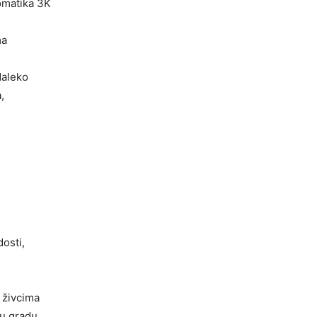
omatika 3K
ma
daleko
,
osti,
 živcima
u gradu