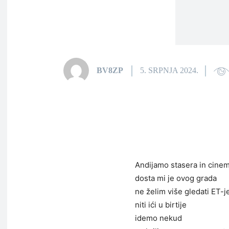
BV8ZP
5. SRPNJA 2024.
Andijamo stasera in cine
dosta mi je ovog grada
ne želim više gledati ET-j
niti ići u birtije
idemo nekud