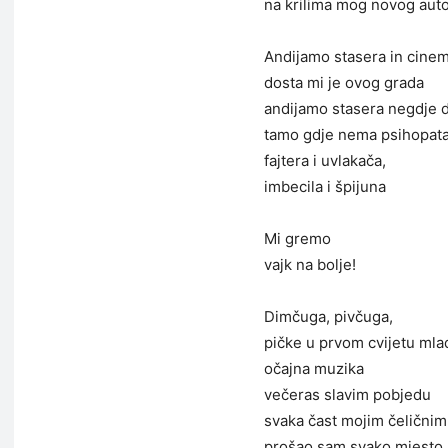
na krilima mog novog aut
Andijamo stasera in cine
dosta mi je ovog grada
andijamo stasera negdje 
tamo gdje nema psihopata
fajtera i uvlakača,
imbecila i špijuna
Mi gremo
vajk na bolje!
Dimčuga, pivčuga,
pičke u prvom cvijetu mlad
očajna muzika
večeras slavim pobjedu
svaka čast mojim čeličnim
prošao sam svako mjesto 