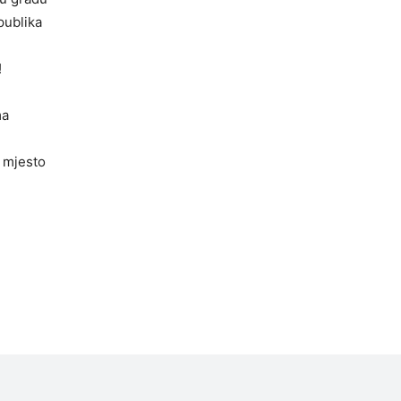
publika
!
ma
 mjesto