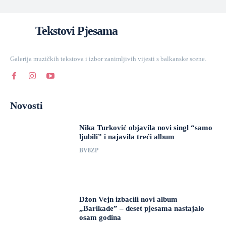
Tekstovi Pjesama
Galerija muzičkih tekstova i izbor zanimljivih vijesti s balkanske scene.
Novosti
Nika Turković objavila novi singl “samo
ljubili” i najavila treći album
BV8ZP
Džon Vejn izbacili novi album
„Barikade” – deset pjesama nastajalo
osam godina