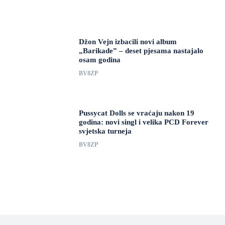
Džon Vejn izbacili novi album
„Barikade” – deset pjesama nastajalo
osam godina
BV8ZP
Pussycat Dolls se vraćaju nakon 19
godina: novi singl i velika PCD Forever
svjetska turneja
BV8ZP