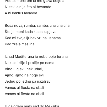
Pod sombrerom bi me glava boljela
Ni tekila nije što ni bevanda
A ni kaktus lavanda
Bosa nova, rumba, samba, cha cha cha,
Što je meni kada klapa zapjeva
Kad mi tvoja ljubav vri na usnama
Kao zrela maslina
Iznad Mediterana je nebo boje terana
Nek se izlije i prolije po nama
Vino u glavu nek udari,
Ajmo, ajmo na noge svi
Jednu po jednu pa nazdravi
Vamos al fiesta na obali
Vamos al fiesta na obali
Il’ da odem malo sad do Meksika