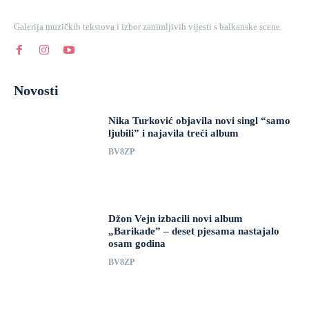
Galerija muzičkih tekstova i izbor zanimljivih vijesti s balkanske scene.
Novosti
Nika Turković objavila novi singl “samo
ljubili” i najavila treći album
BV8ZP
Džon Vejn izbacili novi album
„Barikade” – deset pjesama nastajalo
osam godina
BV8ZP