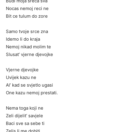
Budi moja sreca sva
Nocas nemoj reci ne
Bit ce tulum do zore
Samo tvoje srce zna
Idemo li do kraja
Nemoj nikad molim te
Slusat’ vjerne djevojke
Vjerne djevojke
Uvijek kazu ne
Al’ kad se svjetlo ugasi
One kazu nemoj prestati.
Nema toga koji ne
Zeli dijelit’ savjele
Baci sve sa sebe ti
Zelis li me dobiti.