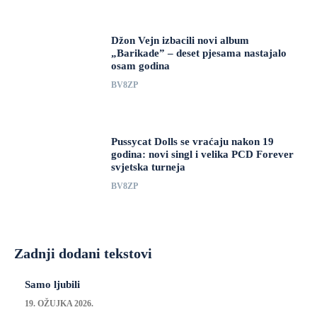
Džon Vejn izbacili novi album
„Barikade” – deset pjesama nastajalo
osam godina
BV8ZP
Pussycat Dolls se vraćaju nakon 19
godina: novi singl i velika PCD Forever
svjetska turneja
BV8ZP
Zadnji dodani tekstovi
Samo ljubili
19. OŽUJKA 2026.