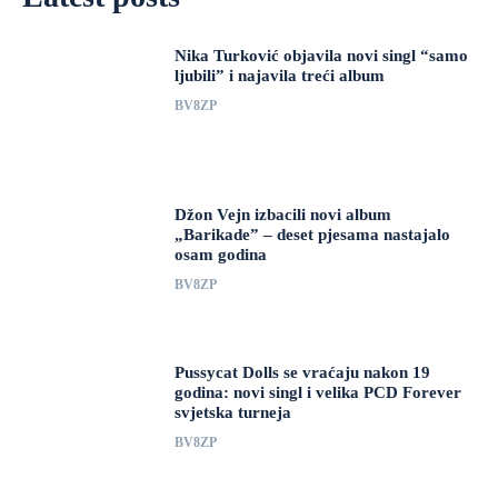
Nika Turković objavila novi singl “samo
ljubili” i najavila treći album
BV8ZP
Džon Vejn izbacili novi album
„Barikade” – deset pjesama nastajalo
osam godina
BV8ZP
Pussycat Dolls se vraćaju nakon 19
godina: novi singl i velika PCD Forever
svjetska turneja
BV8ZP