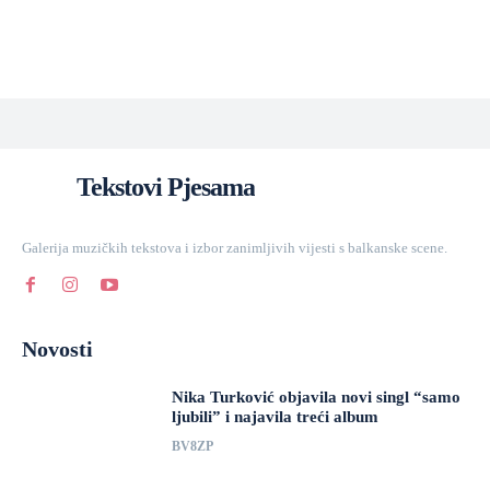
Tekstovi Pjesama
Galerija muzičkih tekstova i izbor zanimljivih vijesti s balkanske scene.
Novosti
Nika Turković objavila novi singl “samo
ljubili” i najavila treći album
BV8ZP