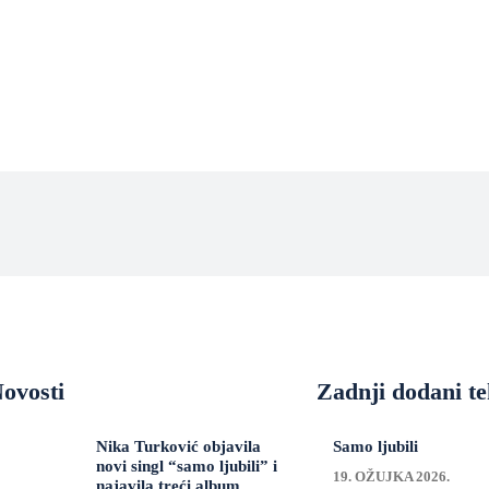
ovosti
Zadnji dodani te
Nika Turković objavila
Samo ljubili
novi singl “samo ljubili” i
19. OŽUJKA 2026.
najavila treći album