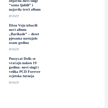
objavila novi singl
“samo ljubili” i
najavila treći album
BV8ZP
Džon Vejn izbacili
novi album
„Barikade” – deset
pjesama nastajalo
osam godina
BV8ZP
Pussycat Dolls se
vraćaju nakon 19
godina: novi singl i
velika PCD Forever
svjetska turneja
BV8ZP