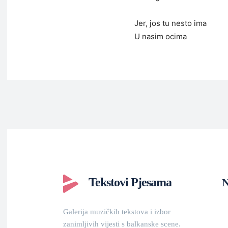
Jer, jos tu nesto ima
U nasim ocima
Tekstovi Pjesama
N
Galerija muzičkih tekstova i izbor
zanimljivih vijesti s balkanske scene.