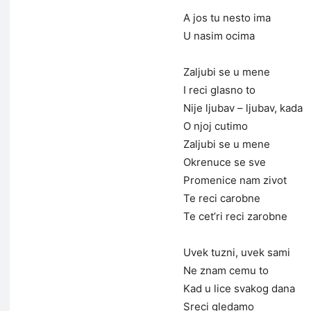
A jos tu nesto ima
U nasim ocima
Zaljubi se u mene
I reci glasno to
Nije ljubav – ljubav, kada
O njoj cutimo
Zaljubi se u mene
Okrenuce se sve
Promenice nam zivot
Te reci carobne
Te cet’ri reci zarobne
Uvek tuzni, uvek sami
Ne znam cemu to
Kad u lice svakog dana
Sreci gledamo