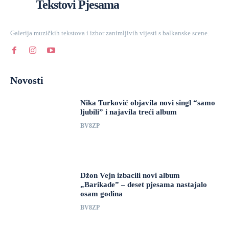
Tekstovi Pjesama
Galerija muzičkih tekstova i izbor zanimljivih vijesti s balkanske scene.
Novosti
Nika Turković objavila novi singl “samo
ljubili” i najavila treći album
BV8ZP
Džon Vejn izbacili novi album
„Barikade” – deset pjesama nastajalo
osam godina
BV8ZP