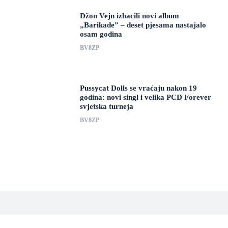
Džon Vejn izbacili novi album
„Barikade” – deset pjesama nastajalo
osam godina
BV8ZP
Pussycat Dolls se vraćaju nakon 19
godina: novi singl i velika PCD Forever
svjetska turneja
BV8ZP