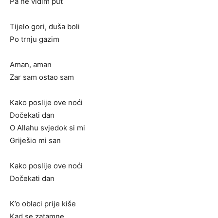
Pa ne vidim put
Tijelo gori, duša boli
Po trnju gazim
Aman, aman
Zar sam ostao sam
Kako poslije ove noći
Dočekati dan
O Allahu svjedok si mi
Griješio mi san
Kako poslije ove noći
Dočekati dan
K’o oblaci prije kiše
Kad se zatamne