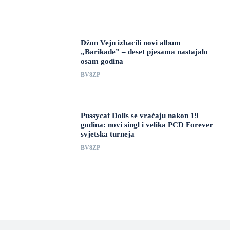
Džon Vejn izbacili novi album
„Barikade” – deset pjesama nastajalo
osam godina
BV8ZP
Pussycat Dolls se vraćaju nakon 19
godina: novi singl i velika PCD Forever
svjetska turneja
BV8ZP