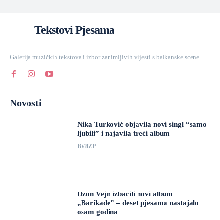
Tekstovi Pjesama
Galerija muzičkih tekstova i izbor zanimljivih vijesti s balkanske scene.
Novosti
Nika Turković objavila novi singl “samo
ljubili” i najavila treći album
BV8ZP
Džon Vejn izbacili novi album
„Barikade” – deset pjesama nastajalo
osam godina