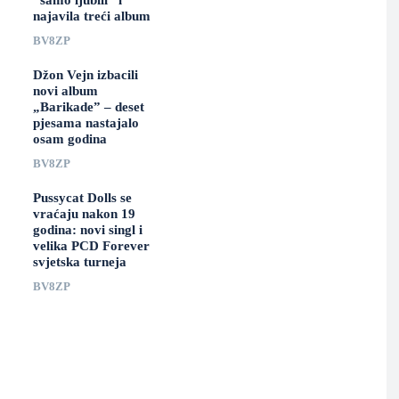
“samo ljubili” i
najavila treći album
BV8ZP
Džon Vejn izbacili
novi album
„Barikade” – deset
pjesama nastajalo
osam godina
BV8ZP
Pussycat Dolls se
vraćaju nakon 19
godina: novi singl i
velika PCD Forever
svjetska turneja
BV8ZP