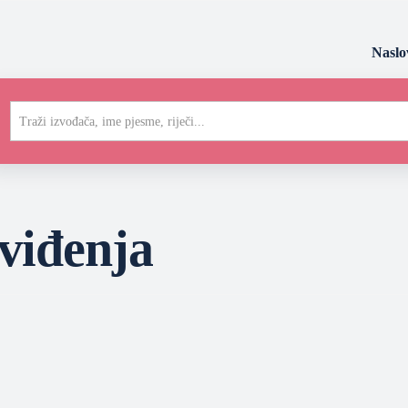
Naslo
Traži izvođača, ime pjesme, riječi...
viđenja