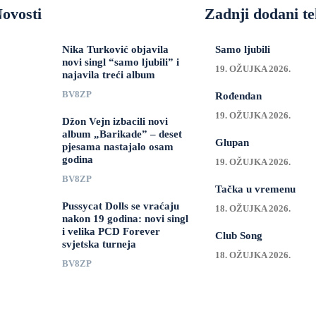
ovosti
Zadnji dodani te
Nika Turković objavila
Samo ljubili
novi singl “samo ljubili” i
19. OŽUJKA 2026.
najavila treći album
BV8ZP
Rođendan
19. OŽUJKA 2026.
Džon Vejn izbacili novi
album „Barikade” – deset
Glupan
pjesama nastajalo osam
godina
19. OŽUJKA 2026.
BV8ZP
Tačka u vremenu
Pussycat Dolls se vraćaju
18. OŽUJKA 2026.
nakon 19 godina: novi singl
i velika PCD Forever
Club Song
svjetska turneja
18. OŽUJKA 2026.
BV8ZP