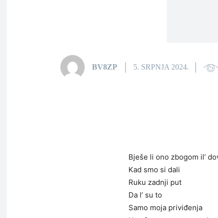
BV8ZP
5. SRPNJA 2024.
Bješe li ono zbogom il’ do
Kad smo si dali
Ruku zadnji put
Da l’ su to
Samo moja priviđenja