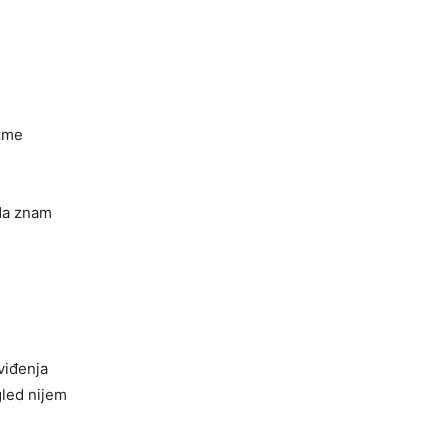
zme
 da znam
viđenja
gled nijem