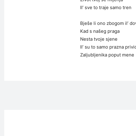
Il’ sve to traje samo tren
Bješe li ono zbogom il’ do
Kad s našeg praga
Nesta tvoje sjene
Il’ su to samo prazna privi
Zaljubljenika poput mene