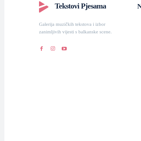
Tekstovi Pjesama
N
Galerija muzičkih tekstova i izbor
zanimljivih vijesti s balkanske scene.