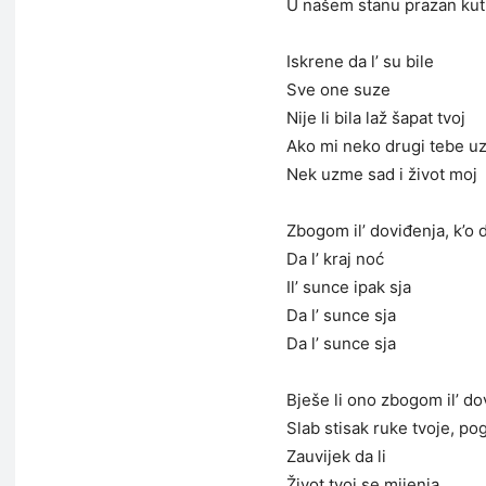
U našem stanu prazan kut
Iskrene da l’ su bile
Sve one suze
Nije li bila laž šapat tvoj
Ako mi neko drugi tebe u
Nek uzme sad i život moj
Zbogom il’ doviđenja, k’o
Da l’ kraj noć
Il’ sunce ipak sja
Da l’ sunce sja
Da l’ sunce sja
Bješe li ono zbogom il’ do
Slab stisak ruke tvoje, po
Zauvijek da li
Život tvoj se mijenja