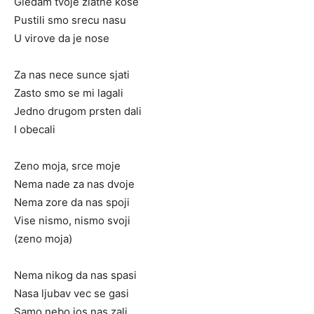
Gledam tvoje zlatne kose
Pustili smo srecu nasu
U virove da je nose
Za nas nece sunce sjati
Zasto smo se mi lagali
Jedno drugom prsten dali
I obecali
Zeno moja, srce moje
Nema nade za nas dvoje
Nema zore da nas spoji
Vise nismo, nismo svoji
(zeno moja)
Nema nikog da nas spasi
Nasa ljubav vec se gasi
Samo nebo jos nas zali