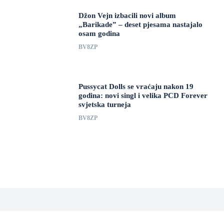
Džon Vejn izbacili novi album
„Barikade” – deset pjesama nastajalo
osam godina
BV8ZP
Pussycat Dolls se vraćaju nakon 19
godina: novi singl i velika PCD Forever
svjetska turneja
BV8ZP