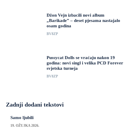
Džon Vejn izbacili novi album
„Barikade” – deset pjesama nastajalo
osam godina
BV8ZP
Pussycat Dolls se vraćaju nakon 19
godina: novi singl i velika PCD Forever
svjetska turneja
BV8ZP
Zadnji dodani tekstovi
Samo ljubili
19. OŽUJKA 2026.