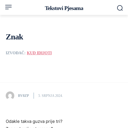
Tekstovi Pjesama
Znak
IZVOĐAČ:
KUD IDIJOTI
BV8ZP
5. SRPNJA 2024.
Odakle takva guzva prije tri?