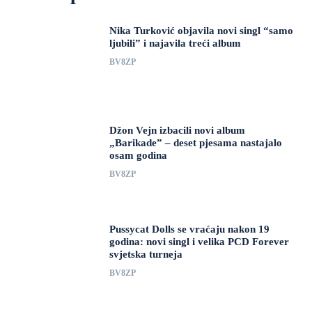
Nika Turković objavila novi singl “samo
ljubili” i najavila treći album
BV8ZP
Džon Vejn izbacili novi album
„Barikade” – deset pjesama nastajalo
osam godina
BV8ZP
Pussycat Dolls se vraćaju nakon 19
godina: novi singl i velika PCD Forever
svjetska turneja
BV8ZP