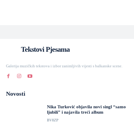
Tekstovi Pjesama
Galerija muzičkih tekstova i izbor zanimljivih vijesti s balkanske scene.
Novosti
Nika Turković objavila novi singl “samo
ljubili” i najavila treći album
BV8ZP